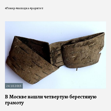
#
Гомер
#
находка
#
раритет
24.10.2015
В Москве нашли четвертую берестяную
грамоту