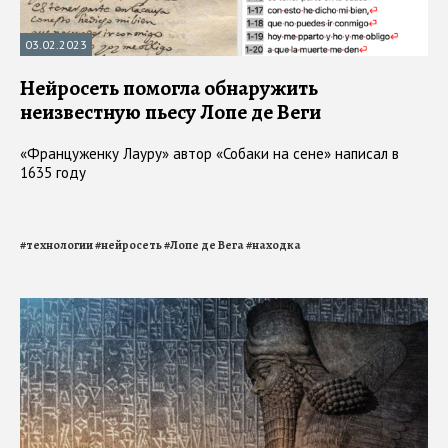
03.02.2023
Нейросеть помогла обнаружить
неизвестную пьесу Лопе де Веги
«Француженку Лауру» автор «Собаки на сене» написал в
1635 году
#
технологии
#
нейросеть
#
Лопе де Вега
#
находка