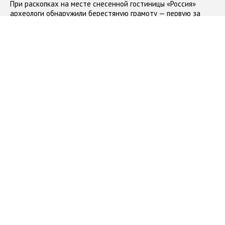
При раскопках на месте снесенной гостиницы «Россия»
археологи обнаружили берестяную грамоту — первую за
семь лет и всего четвертую в Москве
#
находка
01.10.2015
Закрученная история