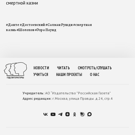
смертной казни
#
Данте
#
Достоевский
#
Салман Рушди
#
смертная
казнь
#
Шолохов
#
Эзра Паунд
НОВОСТИ
ЧИТАТЬ
СМОТРЕТЬ/СЛУШАТЬ
УЧИТЬСЯ
НАШИ ПРОЕКТЫ
О НАС
Учредитель:
АО “Издательство ”Российская Газета”
Адрес редакции:
г.Москва, улица Правды. д.24, стр.4