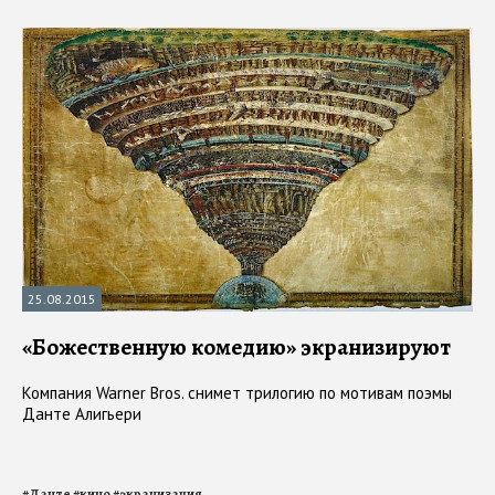
25.08.2015
«Божественную комедию» экранизируют
Компания Warner Bros. снимет трилогию по мотивам поэмы
Данте Алигьери
#
Данте
#
кино
#
экранизация