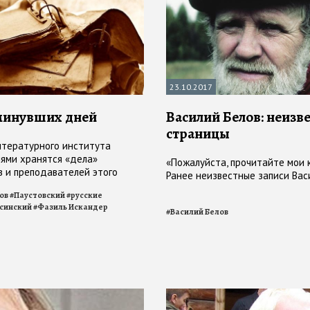
23.10.2017
минувших дней
Василий Белов: неизв
страницы
итературного института
ями хранятся «дела»
«Пожалуйста, прочитайте мои 
в и преподавателей этого
Ранее неизвестные записи Вас
го в мире вуза, где готовят
ов
#
Паустовский
#
русские
синский
#
Фазиль Искандер
#
Василий Белов