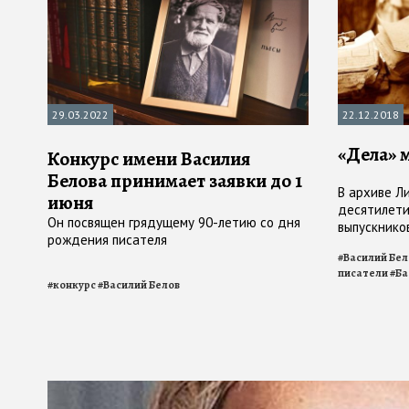
29.03.2022
22.12.2018
«Дела» 
Конкурс имени Василия
Белова принимает заявки до 1
В архиве Л
июня
десятилети
Он посвящен грядущему 90-летию со дня
выпускнико
рождения писателя
единственно
#
Василий Бел
писателей
писатели
#
Ба
#
конкурс
#
Василий Белов