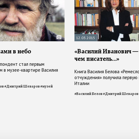
12.03.2015
ами в небо
«Василий Иванович —
чем писатель…»
пондент стал первым
м в музее-квартире Василия
Книга Василия Белова «Ремесл
отчуждения» получила первую
Италии
ов
#
Дмитрий Шеваров
#
музей
#
Василий Белов
#
Дмитрий Шеваров