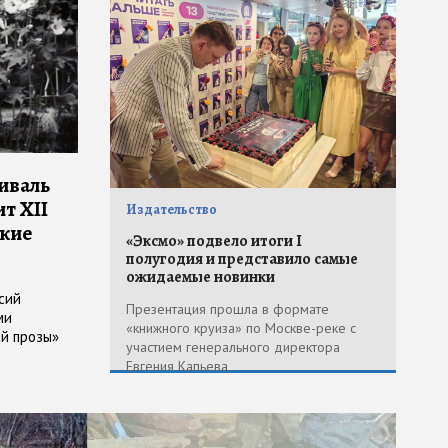
иваль
т XII
Издательство
ские
«Эксмо» подвело итоги I
полугодия и представило самые
ожидаемые новинки
сий
Презентация прошла в формате
ми
«книжного круиза» по Москве-реке с
й прозы»
участием генерального директора
Евгения Капьева