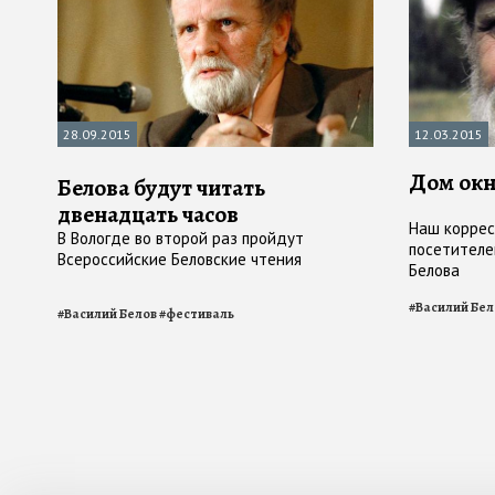
28.09.2015
12.03.2015
Дом окн
Белова будут читать
двенадцать часов
Наш коррес
В Вологде во второй раз пройдут
посетителе
Всероссийские Беловские чтения
Белова
#
Василий Бел
#
Василий Белов
#
фестиваль