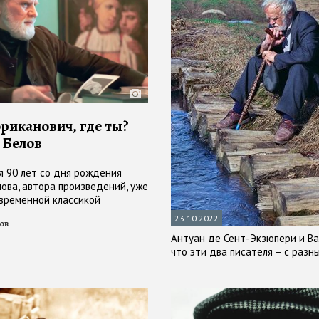
риканович, где ты?
 Белов
я 90 лет со дня рождения
лова, автора произведений, уже
временной классикой
23.10.2022
ов
Антуан де Сент-Экзюпери и Вас
что эти два писателя – с разн