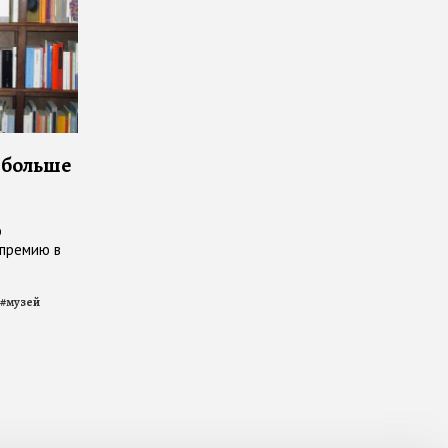
 больше
о
 премию в
#
музей