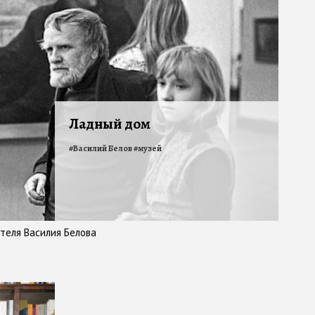
Ладный дом
#
Василий Белов
#
музей
ателя Василия Белова