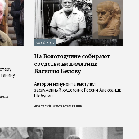
30.06.2017
На Вологодчине собирают
средства на памятник
астеру
Василию Белову
отанину
Автором монумента выступил
заслуженный художник России Александр
Шебунин
 день
#
Василий Белов
#
памятник