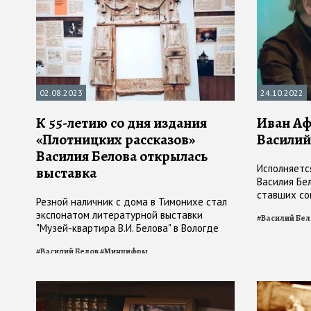
02.08.2023
24.10.2022
К 55-летию со дня издания
Иван Аф
«Плотницких рассказов»
Василий
Василия Белова открылась
Исполняетс
выставка
Василия Бе
ставших со
Резной наличник с дома в Тимонихе стал
экспонатом литературной выставки
#
Василий Бел
"Музей-квартира В.И. Белова" в Вологде
#
Василий Белов
#
Минцифры