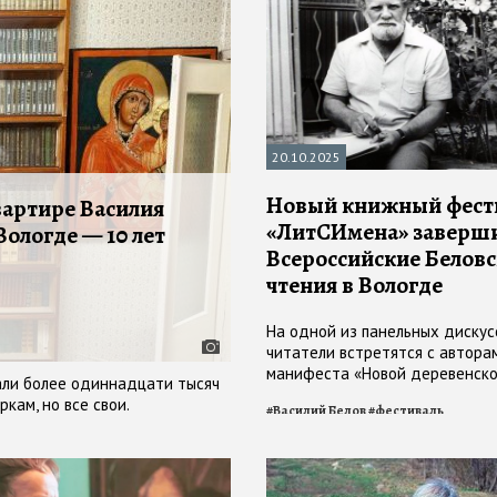
20.10.2025
Новый книжный фест
артире Василия
«ЛитСИмена» заверши
Вологде — 10 лет
Всероссийские Белов
чтения в Вологде
На одной из панельных дискус
читатели встретятся с автора
манифеста «Новой деревенско
вали более одиннадцати тысяч
кам, но все свои.
#
Василий Белов
#
фестиваль