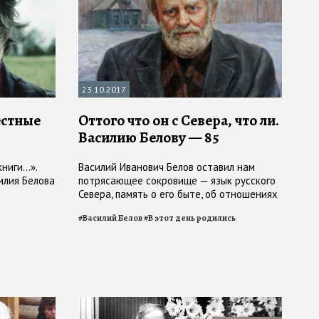
23.10.2017
естные
Оттого что он с Севера, что ли.
Василию Белову — 85
книги…».
Василий Иванович Белов оставил нам
илия Белова
потрясающее сокровище — язык русского
Севера, память о его быте, об отношениях
между людьми…
#
Василий Белов
#
В этот день родились