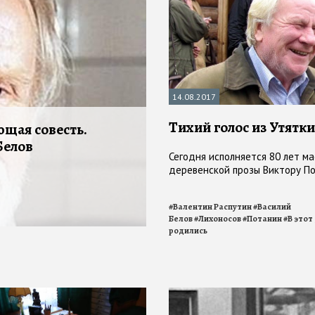
14.08.2017
Тихий голос из Утятки
ющая совесть.
Белов
Сегодня исполняется 80 лет м
деревенской прозы Виктору П
#
Валентин Распутин
#
Василий
Белов
#
Лихоносов
#
Потанин
#
В этот
родились