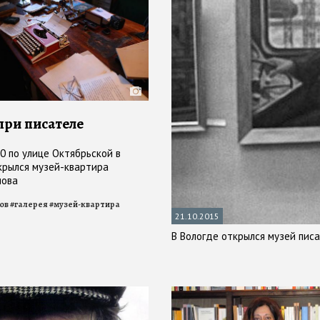
при писателе
0 по улице Октябрьской в
крылся музей-квартира
лова
ов
#
галерея
#
музей-квартира
21.10.2015
В Вологде открылся музей пис