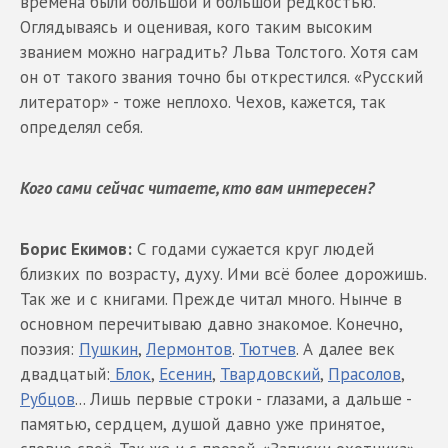
времена были большой и большой редкостью.
Оглядываясь и оценивая, кого таким высоким
званием можно наградить? Льва Толстого. Хотя сам
он от такого звания точно бы открестился. «Русский
литератор» - тоже неплохо. Чехов, кажется, так
определял себя.
Кого сами сейчас читаете, кто вам интересен?
Борис Екимов:
С годами сужается круг людей
близких по возрасту, духу. Ими всё более дорожишь.
Так же и с книгами. Прежде читал много. Нынче в
основном перечитываю давно знакомое. Конечно,
поэзия:
Пушкин
,
Лермонтов
.
Тютчев
. А далее век
двадцатый:
Блок
,
Есенин
,
Твардовский
,
Прасолов
,
Рубцов
... Лишь первые строки - глазами, а дальше -
памятью, сердцем, душой давно уже принятое,