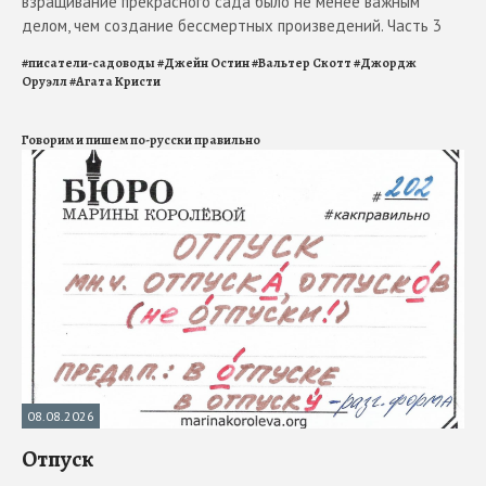
взращивание прекрасного сада было не менее важным
делом, чем создание бессмертных произведений. Часть 3
#
писатели-садоводы
#
Джейн Остин
#
Вальтер Скотт
#
Джордж
Оруэлл
#
Агата Кристи
Говорим и пишем по-русски правильно
08.08.2026
Отпуск