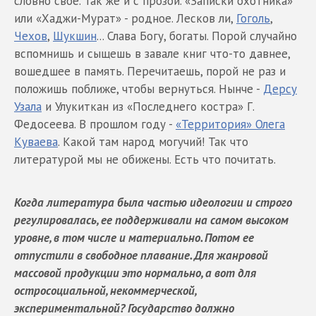
словно своё. Так же и с прозой. «Записки охотника»
или «Хаджи-Мурат» - родное. Лесков ли,
Гоголь
,
Чехов
,
Шукшин
... Слава Богу, богаты. Порой случайно
вспомнишь и сыщешь в завале книг что-то давнее,
вошедшее в память. Перечитаешь, порой не раз и
положишь поближе, чтобы вернуться. Нынче -
Дерсу
Узала
и Улукиткан из «Последнего костра» Г.
Федосеева. В прошлом году -
«Территория» Олега
Куваева
. Какой там народ могучий! Так что
литературой мы не обижены. Есть что почитать.
Когда литература была частью идеологии и строго
регулировалась, ее поддерживали на самом высоком
уровне, в том числе и материально. Потом ее
отпустили в свободное плавание. Для жанровой
массовой продукции это нормально, а вот для
остросоциальной, некоммерческой,
экспериментальной? Государство должно