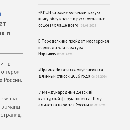
и
«КИОН Строки» выяснили, какую
книгу обсуждают в русскоязычных
ет
соцсетях чаще всего
08.08.2026
ак и
В Переделкине пройдет мастерская
перевода «Литература
Израиля»
07.08.2026
ит в
«Премия Читателя» опубликовала
то герои
Длинный список 2026 года
06.08.2026
е России.
V Международный детский
назвала
культурный форум посвятят Году
единства народов России
е романы
06.08.2026
 страниц.