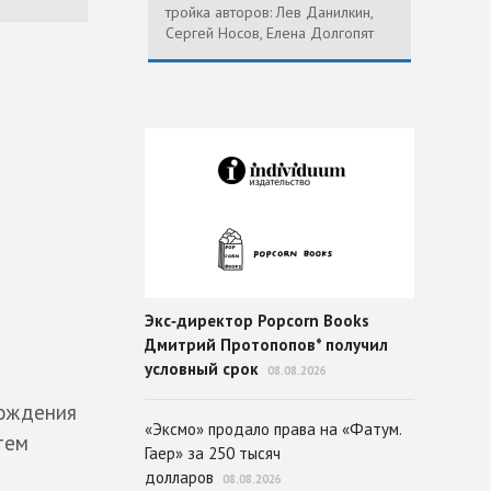
тройка авторов: Лев Данилкин,
Сергей Носов, Елена Долгопят
Экс‑директор Popcorn Books
Дмитрий Протопопов* получил
условный срок
08.08.2026
хождения
«Эксмо» продало права на «Фатум.
тем
Гаер» за 250 тысяч
долларов
08.08.2026