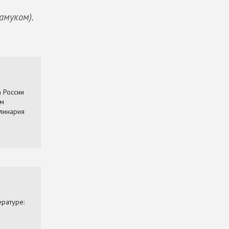
амуком).
У