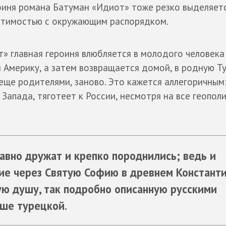
роиня романа Батуман «Идиот» тоже резко выделяет
стимостью с окружающим распорядком.
» главная героиня влюбляется в молодого человека
 Америку, а затем возвращается домой, в родную Т
еще родителями, заново. Это кажется аллегоричным:
 Запада, тяготеет к России, несмотря на все геопол
авно дружат и крепко породнились; ведь и
кие через Святую Софию в древнем Константи
кую душу, так подробно описанную русскими
уше турецкой.