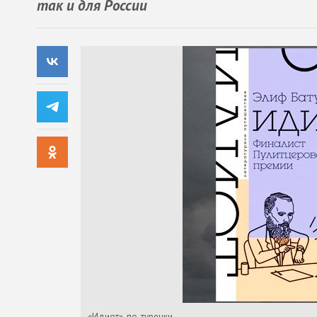
так и для России
«Идиот»-по-турецки