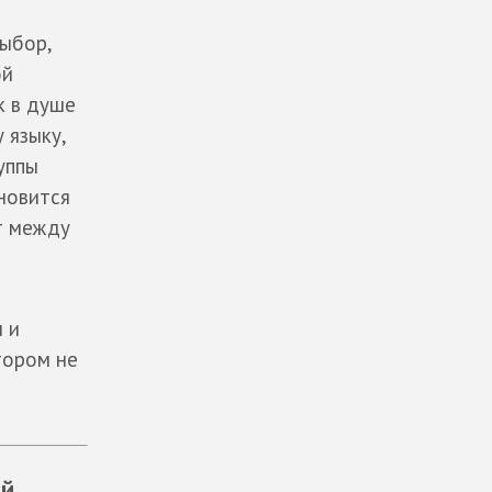
выбор,
ой
к в душе
 языку,
уппы
ановится
т между
 и
тором не
ой