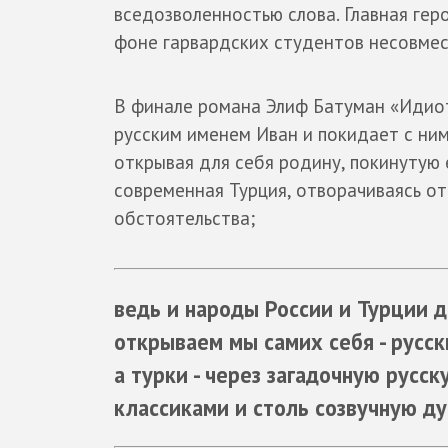
вседозволенностью слова. Главная ге
фоне гарвардских студентов несовме
В финале романа Элиф Батуман «Идиот
русским именем Иван и покидает с ним
открывая для себя родину, покинутую 
современная Турция, отворачиваясь от
обстоятельства;
ведь и народы России и Турции д
открываем мы самих себя - русс
а турки - через загадочную русс
классиками и столь созвучную д