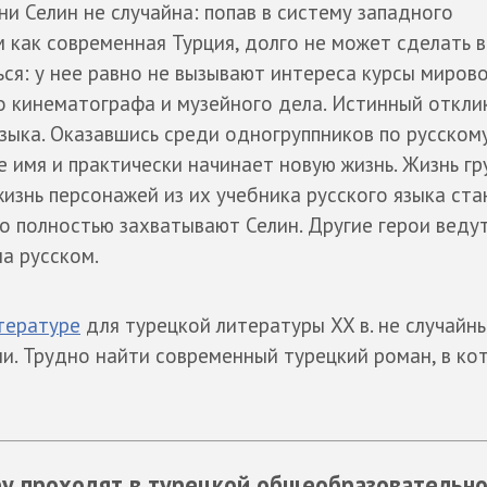
ни Селин не случайна: попав в систему западного
м как современная Турция, долго не может сделать 
ься: у нее равно не вызывают интереса курсы миров
о кинематографа и музейного дела. Истинный откли
языка. Оказавшись среди одногруппников по русскому
е имя и практически начинает новую жизнь. Жизнь гр
жизнь персонажей из их учебника русского языка ст
о полностью захватывают Селин. Другие герои веду
а русском.
тературе
для турецкой литературы XX в. не случайны
и. Трудно найти современный турецкий роман, в ко
ру проходят в турецкой общеобразовательн