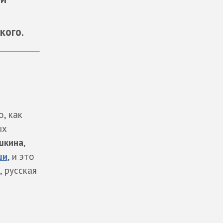
кого.
о, как
ых
шкина
,
ши
, и это
 русская