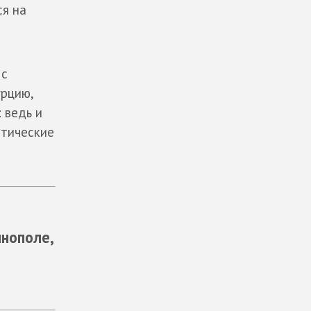
ся на
 с
урцию,
 ведь и
итические
нополе,