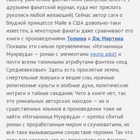
друзьями фанатский журнал, куда мог прислать
рукописи любой желающий). Сейчас автор саги о
блудной принцессе Майе в США довольно-таки
известен, а некоторые фанаты даже сравнивают его
книги с произведениями
Толкина
и
Дж. Мартина
.
Похвалы эти сильно преувеличены: «Изгнанница
Муирвуда» — роман с элементами
young adult
и
почти всеми типичными атрибутами фэнтези «под
Средневековье». Здесь есть проклятые земли,
смертельные ловушки и вещие сны, мрачные
религиозные культы и злобные духи, политические
интриги и тайные свидания. Чего в книге нет, так
это уникальных авторских находок — но и
существенных изъянов в произведении тоже не
найти. «Изгнанница Муирвуда» — крепко сбитый
роман с проработанным миром и скучноватыми, но
всё-таки вызывающими сочувствие героями. Так что