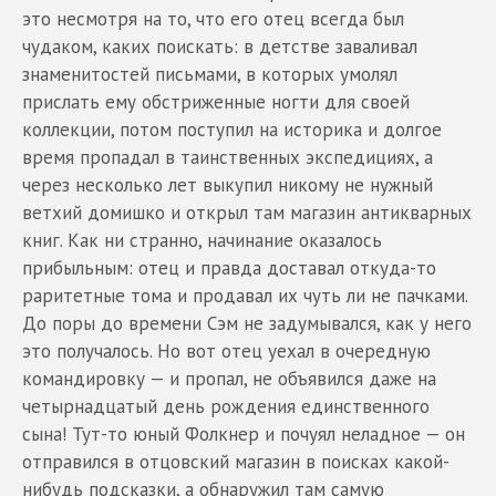
это несмотря на то, что его отец всегда был
чудаком, каких поискать: в детстве заваливал
знаменитостей письмами, в которых умолял
прислать ему обстриженные ногти для своей
коллекции, потом поступил на историка и долгое
время пропадал в таинственных экспедициях, а
через несколько лет выкупил никому не нужный
ветхий домишко и открыл там магазин антикварных
книг. Как ни странно, начинание оказалось
прибыльным: отец и правда доставал откуда-то
раритетные тома и продавал их чуть ли не пачками.
До поры до времени Сэм не задумывался, как у него
это получалось. Но вот отец уехал в очередную
командировку — и пропал, не объявился даже на
четырнадцатый день рождения единственного
сына! Тут-то юный Фолкнер и почуял неладное — он
отправился в отцовский магазин в поисках какой-
нибудь подсказки, а обнаружил там самую