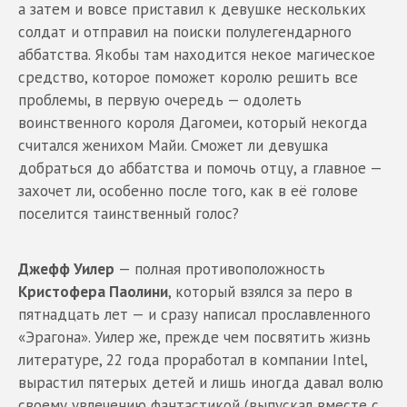
а затем и вовсе приставил к девушке нескольких
солдат и отправил на поиски полулегендарного
аббатства. Якобы там находится некое магическое
средство, которое поможет королю решить все
проблемы, в первую очередь — одолеть
воинственного короля Дагомеи, который некогда
считался женихом Майи. Сможет ли девушка
добраться до аббатства и помочь отцу, а главное —
захочет ли, особенно после того, как в её голове
поселится таинственный голос?
Джефф Уилер
— полная противоположность
Кристофера Паолини
, который взялся за перо в
пятнадцать лет — и сразу написал прославленного
«Эрагона». Уилер же, прежде чем посвятить жизнь
литературе, 22 года проработал в компании Intel,
вырастил пятерых детей и лишь иногда давал волю
своему увлечению фантастикой (выпускал вместе с