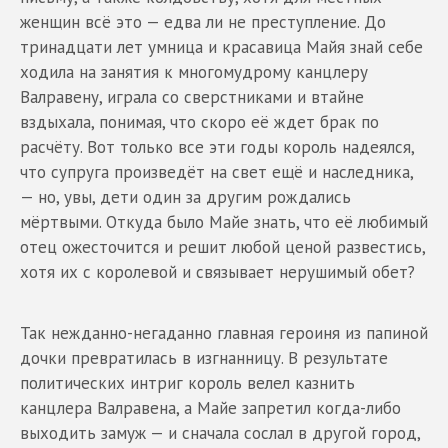
женщин всё это — едва ли не преступление. До
тринадцати лет умница и красавица Майя знай себе
ходила на занятия к многомудрому канцлеру
Валравену, играла со сверстниками и втайне
вздыхала, понимая, что скоро её ждет брак по
расчёту. Вот только все эти годы король надеялся,
что супруга произведёт на свет ещё и наследника,
— но, увы, дети один за другим рождались
мёртвыми. Откуда было Майе знать, что её любимый
отец ожесточится и решит любой ценой развестись,
хотя их с королевой и связывает нерушимый обет?
Так нежданно-негаданно главная героиня из папиной
дочки превратилась в изгнанницу. В результате
политических интриг король велел казнить
канцлера Валравена, а Майе запретил когда-либо
выходить замуж — и сначала сослал в другой город,