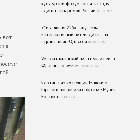
культурный форум посвятят Году
единства народов России
06.08.2026
«Смысловая 226» запустила
интерактивный путеводитель по
А вот
странствиям Одиссея
06.08.2026
ся в
о-
Умер итальянский писатель и певец
новича
Франческо Гучини
06.08.2026
илей
Картины из коллекции Максима
Горького пополнили собрание Музея
Востока
05.08.2026