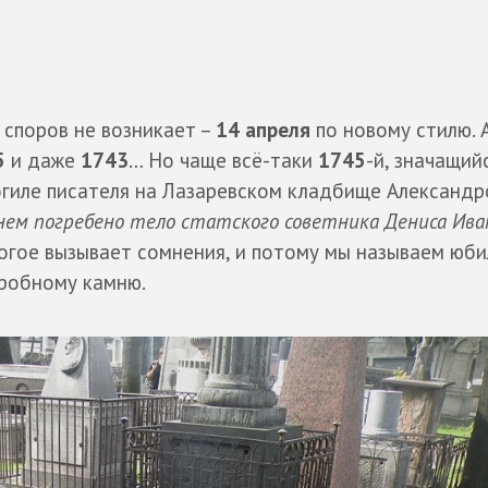
споров не возникает –
14 апреля
по новому стилю. 
5
и даже
1743
… Но чаще всё-таки
1745
-й, значащий
огиле писателя на Лазаревском кладбище Александр
нем погребено тело статского советника Дениса Ива
ногое вызывает сомнения, и потому мы называем юб
гробному камню.