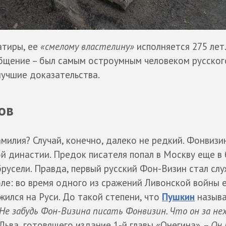
сатиры, ее
«смелому властелину»
исполняется 275 лет
общение – был самым остроумным человеком русского
лучшие доказательства.
ов
милия? Случай, конечно, далеко не редкий. Фонвизи
й династии. Предок писателя попал в Москву еще в
брусели. Правда, первый русский Фон-Визин стал сл
ле: во время одного из сражений Ливонской войны е
ижился на Руси. До такой степени, что
Пушкин
называ
Не забудь Фон-Визина писать Фонвизин. Что он за не
Льва, готовящего издание 1-й главы «Онегина». –
Он 