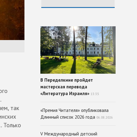
В Переделкине пройдет
мастерская перевода
ого
«Литература Израиля»
13:35
…
чем, так
«Премия Читателя» опубликовала
инских
Длинный список 2026 года
06.08.2026
… Только
V Международный детский