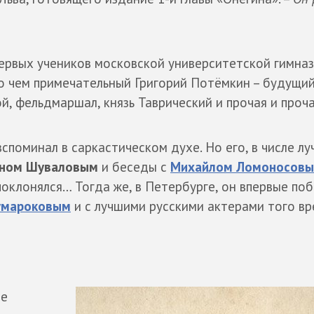
ервых учеников московской университетской гимназ
о чем примечательный Григорий Потёмкин – будущи
, фельдмаршал, князь Таврический и прочая и проч
вспоминал в саркастическом духе. Но его, в числе л
ном Шуваловым
и беседы с
Михайлом Ломоносов
оклонялся… Тогда же, в Петербурге, он впервые поб
умароковым
и с лучшими русскими актерами того вр
не