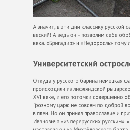
А значит, в эти дни классику русской 
веский! А ведь он – позволим себе об
века. «Бригадир» и «Недоросль» тому 
Университетский остросл
Откуда у русского барина немецкая фа
происходили из лифляндской рыцарско
XVI веке, и его потомки совершенно о
Грозному царю не совсем по доброй во
в плен. Но он принял православие и пр
Ивановича «из перерусских русским».
«
наставлял он из Михайловского брата 