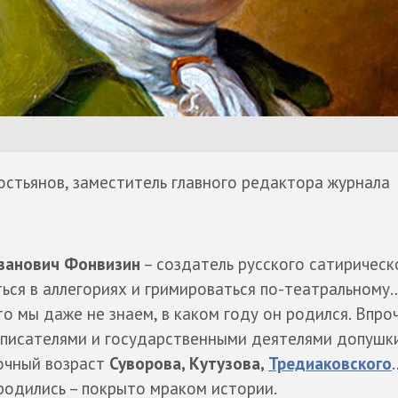
остьянов, заместитель главного редактора журнала
ванович Фонвизин
– создатель русского сатирическ
ться в аллегориях и гримироваться по-театральному
то мы даже не знаем, в каком году он родился. Впро
 писателями и государственными деятелями допушк
очный возраст
Суворова, Кутузова,
Тредиаковского
родились – покрыто мраком истории.