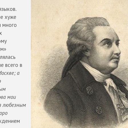
языков.
не хуже
н много
х
ому
ам»
влялась
е всего в
оскве; а
о
ным
ова мои
ня любезным
оро
аждением