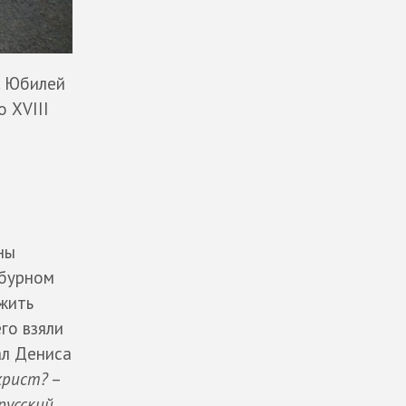
. Юбилей
 XVIII
ны
 бурном
ужить
го взяли
л Дениса
христ?
–
русский,