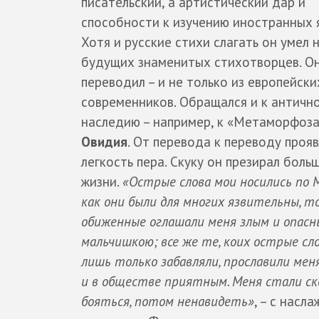
писательский, а артистический дар и
способности к изучению иностранных 
Хотя и русские стихи слагать он умел 
будущих знаменитых стихотворцев. О
переводил – и не только из европейски
современников. Обращался и к античн
наследию – например, к «Метаморфоз
Овидия
. От перевода к переводу проя
легкость пера. Скуку он презирал больш
жизни.
«Острые слова мои носились по М
как они были для многих язвительны, т
обиженные оглашали меня злым и опас
мальчишкою; все же те, коих острые сл
лишь только забавляли, прославили ме
и в обществе приятным. Меня стали ск
бояться, потом ненавидеть»
, – с насл