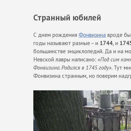
Странный юбилей
С днем рождения
Фонвизина
вроде бы 
годы называют разные – и
1744
, и
174
большинстве энциклопедий. Да и на м
Невской лавры написано:
«Под сим кам
Фонвизина. Родился в 1745 году»
. Тут м
Фонвизина странным, но поверим над