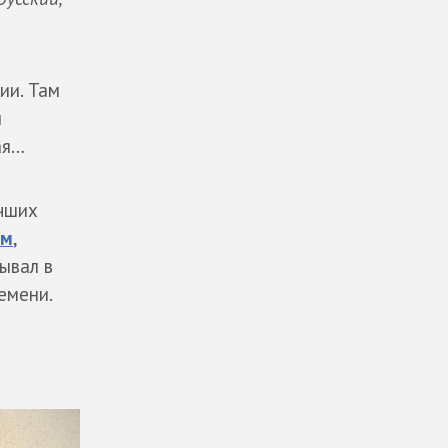
ии. Там
й
ая…
учших
ым
,
ывал в
емени.