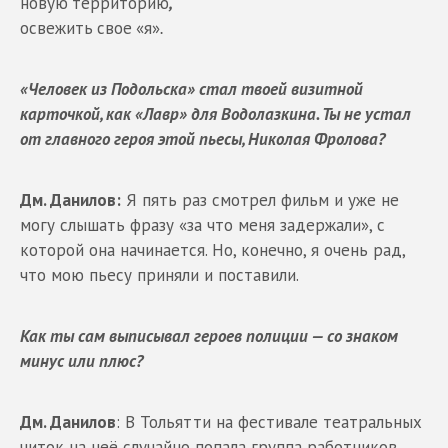
новую
территорию
,
освежить
свое
«я»
.
«Человек из Подольска» стал твоей визитной
карточкой, как «Лавр» для Водолазкина. Ты не устал
от главного героя этой пьесы, Николая Фролова?
Дм. Данилов:
Я пять раз смотрел фильм и уже не
могу слышать фразу «за что меня задержали», с
которой она начинается. Но, конечно, я очень рад,
что мою пьесу приняли и поставили.
Как ты сам выписывал героев полиции — со знаком
минус или плюс?
Дм. Данилов
: В Тольятти на фестивале театральных
читок на неё случайно попала группа работников