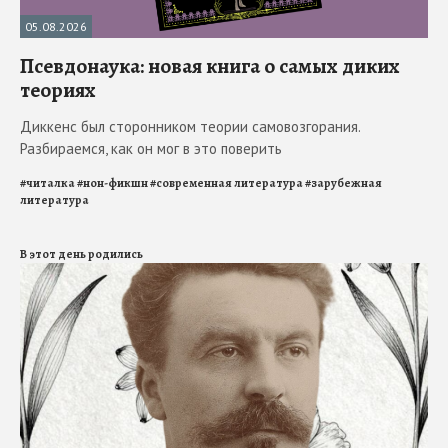
05.08.2026
Псевдонаука: новая книга о самых диких
теориях
Диккенс был сторонником теории самовозгорания.
Разбираемся, как он мог в это поверить
#
читалка
#
нон-фикшн
#
современная литература
#
зарубежная
литература
В этот день родились