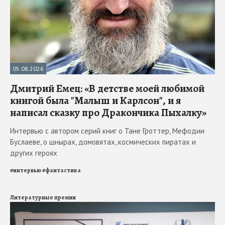
05.08.2026
Дмитрий Емец: «В детстве моей любимой
книгой была "Малыш и Карлсон", и я
написал сказку про Дракончика Пыхалку»
Интервью с автором серий книг о Тане Гроттер, Мефодии
Буслаеве, о шнырах, домовятах, космических пиратах и
других героях
#
интервью
#
фантастика
Литературные премии