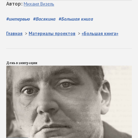
Автор
:
Михаил
Визель
#
интервью
#
Васякина
#
Большая книга
Главная
>
Материалы проектов
>
«Большая книга»
День в эмиграции