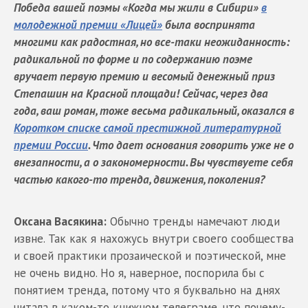
Победа вашей поэмы «Когда мы жили в Сибири»
в
молодежной премии «Лицей»
была воспринята
многими как радостная, но все-таки неожиданность:
радикальной по форме и по содержанию поэме
вручает первую премию и весомый денежный приз
Степашин на Красной площади! Сейчас, через два
года, ваш роман, тоже весьма радикальный, оказался в
Коротком списке самой престижной литературной
премии России
. Что дает основания говорить уже не о
внезапности, а о закономерности. Вы чувствуете себя
частью какого-то тренда, движения, поколения?
Оксана Васякина:
Обычно тренды намечают люди
извне. Так как я нахожусь внутри своего сообщества
и своей практики прозаической и поэтической, мне
не очень видно. Но я, наверное, поспорила бы с
понятием тренда, потому что я буквально на днях
читала в каком-то книжном телеграме, что почему-