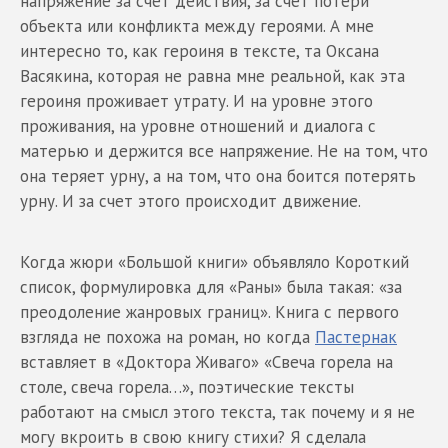
напряжение за счет действия, за счет потери
объекта или конфликта между героями. А мне
интересно то, как героиня в тексте, та Оксана
Васякина, которая не равна мне реальной, как эта
героиня проживает утрату. И на уровне этого
проживания, на уровне отношений и диалога с
матерью и держится все напряжение. Не на том, что
она теряет урну, а на том, что она боится потерять
урну. И за счет этого происходит движение.
Когда жюри «Большой книги» объявляло Короткий
список, формулировка для «Раны» была такая: «за
преодоление жанровых границ». Книга с первого
взгляда не похожа на роман, но когда
Пастернак
вставляет в «Доктора Живаго» «Свеча горела на
столе, свеча горела…», поэтические тексты
работают на смысл этого текста, так почему и я не
могу вкроить в свою книгу стихи? Я сделала