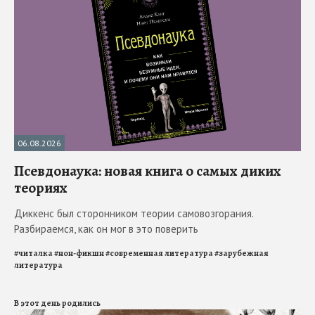
06.08.2026
Псевдонаука: новая книга о самых диких
теориях
Диккенс был сторонником теории самовозгорания.
Разбираемся, как он мог в это поверить
#
читалка
#
нон-фикшн
#
современная литература
#
зарубежная
литература
В этот день родились