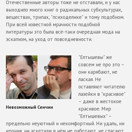
Отечественные авторы тоже не отставали, и у нас
выходило много книг о радикальных субкультурах,
веществах, трипах, "психоделике" и тому подобном.
При всей известной мрачности подобной
литературы это была всё-таки очередная мода на
эскапизм, на уход от повседневности.
"Елтышевы" же
совсем не про это –
они карябают, не
лаская. Не
оставляют читателю
лазейки в "красивое"
– даже в жестокое
красивое. Мир
"Елтышевых" –
предельно неуютный и некомфортный. Ни удаль, ни
ирония, ни аскетизм в нём не работают, не спасают.