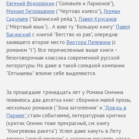
Евгений Водолазкин
("Соловьёв и Ларионов"),
Михаил Гиголашвили
("Чёртово колесо"),
Герман
Садулаев
("Шалинский рейд"),
Павел Крусанов
("Мёртвый язык")... А взял ту "Большую книгу"
Павел
Басинский
с книгой "Бегство из рая", опередив
занявшего второе место
Виктора Пелевина
(с
романом "t"). Все перечисленные выше книги –
безоговорочная классика современной русской
литературы. Но даже в такой солидной компании
"Елтышевы" вполне себе выделяются.
За прошедшие тринадцать лет у Романа Сенчина
появилось два десятка книг: сборники малой прозы,
несколько романов ("Зона затопления" и
"Дождь в
Париже"
стали событиями), литературная критика
(критик Сенчин тоже прекрасный, см. книгу
"Конгревова ракета"). Успел даже кануть в Лету
термин "новый реализм", с которым писатель когда-