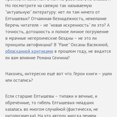
Но посмотрите на свежую так называемую
"актуальную" литературу: нет ли там ничего от
Елтышевых? Отчаянная безнадёжность, нежелание
беречь читателя – не "новая искренность" ли это? А
точность, дотошность и полное личное погружение
в мрачные негероические бездны – не это ли
принципы автофикшна? В "Ране" Оксаны Васякиной,
обласканной критиками
в прошлом году, не видится
ли вам влияние Романа Сенчина?
Наконец, интересно ещё вот что. Герои книги – ушли
или остались?
Если старшие Елтышевы – типажи и вечные, и
обречённые, то гибель Елтышевых-младших
казалась во многом случайной (фактически, не
онтологически). На что автору иногда пеняли