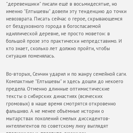
"деревенщики" писали ещё в восьмидесятые, но
именно "Елтышевы" довели эту тенденцию до точки
невозврата. Писать сейчас о герое, скрывающемся
от бездуховного города в богоспасаемой
идиллической деревне, не просто моветон: в
большой прозе это практически непредставимо. И
кто знает, сколько лет должно пройти, чтобы
ситуация поменялась.
Во-вторых, Сенчин ударил и по жанру семейной саги.
Компактные "Елтышевы" и здесь дошли до некоего
предела. Отменно длинные оптимистические
тексты о сибирских династиях (всяческих
громовых) в наше время смотрятся откровенно
фальшиво. А не менее объёмные истории о
мытарствах поколений смелых диссидентов-
интеллигентов по советскому лиху выглядят