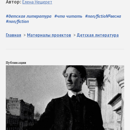
Автор
:
Елена
Нещерет
#
детская литература
#
что читать
#
non/fictio№весна
#
non/fiction
Главная
>
Материалы проектов
>
Детская литература
Публикации