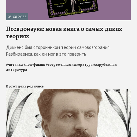
05.08.2026
Псевдонаука: новая книга о самых диких
теориях
Диккенс был сторонником теории самовозгорания.
Разбираемся, как он мог в это поверить
#
читалка
#
нон-фикшн
#
современная литература
#
зарубежная
литература
В этот день родились