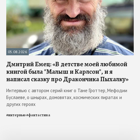
05.08.2026
Дмитрий Емец: «В детстве моей любимой
книгой была "Малыш и Карлсон", и я
написал сказку про Дракончика Пыхалку»
Интервью с автором серий книг о Тане Гроттер, Мефодии
Буслаеве, о шнырах, домовятах, космических пиратах и
других героях
#
интервью
#
фантастика