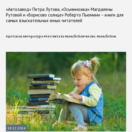
«Автозавод» Петра Лутова, «Осьминожка» Магдалены
Рутовой и «Борисово солнце» Роберто Пьюмини – книги для
самых взыскательных юных читателей
#
детская литература
#
что читать
#
non/fictio№весна
#
non/fiction
18.12.2024