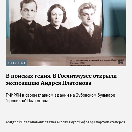
20.12.2021
В поисках гения. В Гослитмузее открыли
экспозицию Андрея Платонова
ГМИРЛИ в своем главном здании на Зубовском бульваре
"прописал" Платонова
#
Андрей Платонов
#
выставка
#
Гослитмузей
#
фоторепортаж
#
галерея