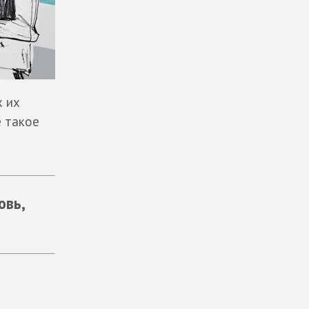
х их
 такое
овь,