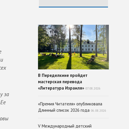
е
ки
сех
В Переделкине пройдет
мастерская перевода
«Литература Израиля»
07.08.2026
у за
 Ее
«Премия Читателя» опубликовала
Длинный список 2026 года
06.08.2026
товы
V Международный детский