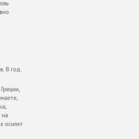
бовь
авно
. В год.
Греции,
умаете,
ка,
 на
их осилят