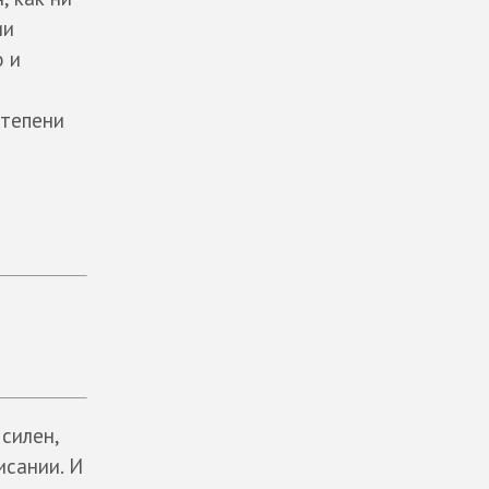
ии
о и
степени
 силен,
исании. И