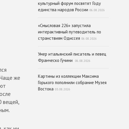
культурный форум посвятят Году
единства народов России
06.08.2026
«Смысловая 226» запустила
интерактивный путеводитель по
странствиям Одиссея
06.08.2026
Умер итальянский писатель и певец
Франческо Гучини
06.08.2026
лся
Картины из коллекции Максима
 Чаще же
Горького пополнили собрание Музея
ают
Востока
05.08.2026
после
0 вещей,
ным.
, как ни