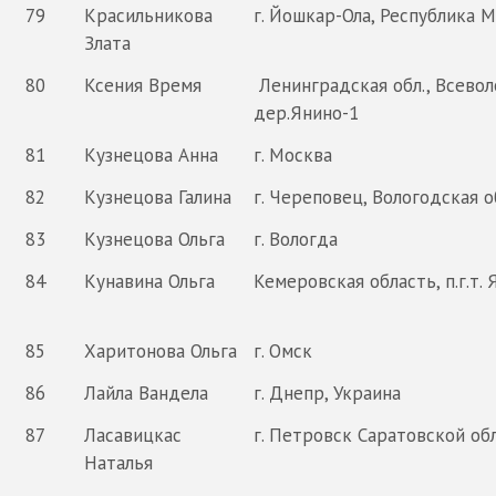
79
Красильникова
г. Йошкар-Ола, Республика 
Злата
80
Ксения Время
Ленинградская обл., Всевол
дер.Янино-1
81
Кузнецова Анна
г. Москва
82
Кузнецова Галина
г. Череповец, Вологодская о
83
Кузнецова Ольга
г. Вологда
84
Кунавина Ольга
Кемеровская область, п.г.т. 
85
Харитонова Ольга
г. Омск
86
Лайла Вандела
г. Днепр, Украина
87
Ласавицкас
г. Петровск Саратовской об
Наталья