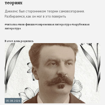
теориях
Диккенс был сторонником теории самовозгорания.
Разбираемся, как он мог в это поверить
#
читалка
#
нон-фикшн
#
современная литература
#
зарубежная
литература
В этот день родились
05.08.2026