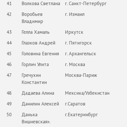
41
Волкова Светлана
г. Санкт-Петербург
42
Воробьев
г. Измаил
Владимир
43
Гелла Хамаль
Иркутск
44
Глазков Андрей
г. Пятигорск
45
Головина Евгения
г. Архангельск
46
Горлич Улита
г. Москва
47
Гречухин
Москва-Париж
Константин
48
Дадаева Алина
Мексика/Узбекистан
49
Данилин Алексей
г.Саратов
50
Данька
г.Екатеринбург
Вишневская».