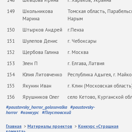
149
Школьникова
Томская область, Парабельс
Марина
Нарым
150
Штырков Андрей
г.Пенза
151
Шулепов Денис
г. Чебоксары
152
Щербова Галина
г. Москва
153
Элен П
г. Елгава, Латвия
154
Юлия Литовченко
Республика Адыгея, г. Майко
155
Якунин Иван
г. Клин (Московская область
156
Ярушников Олег
село Кетово, Курганской обл
#
paustovsky_horror_golosovalka
#
paustovsky-
horror
#
конкурс
#
Паустовский
Главная
>
Материалы проектов
>
Конкурс «Страшная
комната»