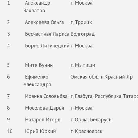
1
Александр
г. Москва
Захватов
2
Алексеева Ольга
г. Троицк
3
Бесчастная Лариса
Волгоград
4
Борис Литинецкий
г. Москва
5
Митя Бунин
г. Мытищи
6
Ефименко
Омская обл., п.Красный Яр
Александра
7
Иоанна Соловьёва
г. Елабуга, Республика Татар
8
Мосолова Дарья
г. Москва
9
Назаров Игорь
г. Орша, Беларусь
10
Юрий Юркий
г. Красноярск