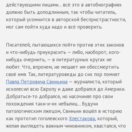
действующими лицами... всё это в автобиографиях
должно быть доподлинным, так чтобы читатель,
который усомнится в авторской беспристрастности,
мог сам пойти куда надо и всё проверить.
Писателей, пытающихся пойти против этих законов
и что-нибудь приукрасить — либо, наоборот, кого-
нибудь очернить, — в литературных кругах не
любят. Что, впрочем, не мешает им обессмертить
своё имя. Так, литературоведы до сих пор помнят
Павла Петровича Свиньина
— журналиста, который
исколесил всю Европу и даже добрался до Америки.
Добраться-то добрался, но насочинял про свои
похождения таки-и-их небылиц... Будучи
патологическим лжецом, Свиньин вошёл в историю
как прототип гоголевского
Хлестакова
, который,
желая выглядеть важным чиновником, хвастался, что