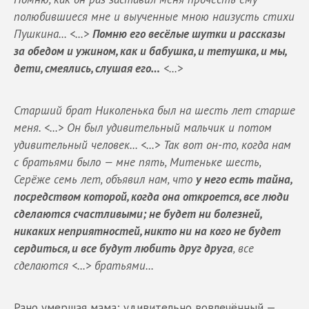
полюбившиеся мне и выученные мною наизусть стихи
Пушкина... <...>
Помню его весёлые шутки и рассказы
за обедом и ужином, как и бабушка, и тетушка, и мы,
дети, смеялись, слушая его…
<...>
Старший брат Николенька был на шесть лет старше
меня. <...> Он был удивительный мальчик и потом
удивительный человек... <...> Так вот он-то, когда нам
с братьями было — мне пять, Митеньке шесть,
Серёже семь лет, объявил нам, что
у него есть тайна,
посредством которой, когда она откроется, все люди
сделаются счастливыми; не будет ни болезней,
никаких неприятностей, никто ни на кого не будет
сердиться, и все будут любить друг друга
, все
сделаются <...> братьями...
Рано умершая мама; удивительно вовлечённый —