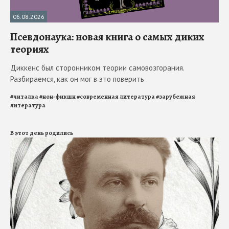
06.08.2026
Псевдонаука: новая книга о самых диких
теориях
Диккенс был сторонником теории самовозгорания.
Разбираемся, как он мог в это поверить
#
читалка
#
нон-фикшн
#
современная литература
#
зарубежная
литература
В этот день родились