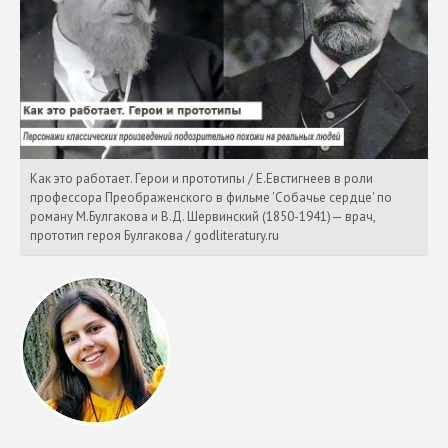
Как это работает. Герои и прототипы / Е.Евстигнеев в роли
профессора Преображенского в фильме 'Собачье сердце' по
роману М.Булгакова и В.Д. Шервинский (1850-1941)— врач,
прототип героя Булгакова / godliteratury.ru