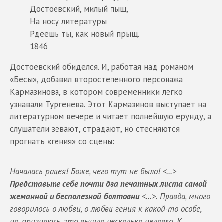
Достоевский, милый пыщ,
На носу литературы
Рдеешь ты, как новый прыщ.
1846
Достоевский обиделся. И, работая над романом
«Бесы», добавил второстепенного персонажа
Кармазинова, в котором современники легко
узнавали Тургенева. Этот Кармазинов выступает на
литературном вечере и читает полнейшую ерунду, а
слушатели зевают, страдают, но стесняются
прогнать «гения» со сцены:
Началась рацея! Боже, чего тут не было! <...>
Представьте себе почти два печатных листа самой
жеманной и бесполезной
болтовни
<...>. Правда, много
говорилось о любви, о любви гения к какой-то особе,
но, признаюсь, это вышло несколько неловко. К