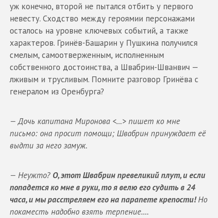
уж конечно, второй не пытался отбить у первого
невесту. Сходство между героямии персонажами
осталось на уровне ключевых событий, а также
характеров. Гринёв-Башарин у Пушкина получился
смелым, самоотверженным, исполненным
собственного достоинства, а Швабрин-Шванвич —
лживым и трусливым. Помните разговор Гринёва с
генералом из Оренбурга?
— Дочь капитана Миронова <...> пишет ко мне
письмо: она просит помощи; Швабрин принуждает её
выдти за него замуж.
— Неужто?
О, этот Швабрин превеликий плут, и если
попадется ко мне в руки, то я велю его судить в 24
часа, и мы расстреляем его на парапете крепости!
Но
покаместь надобно взять терпение....