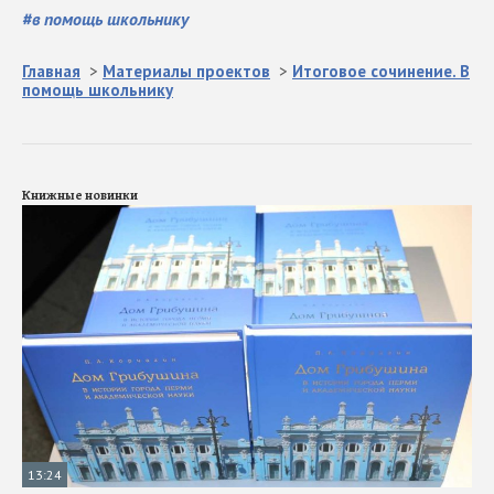
#
в помощь школьнику
Главная
>
Материалы проектов
>
Итоговое сочинение. В
помощь школьнику
Книжные новинки
13:24