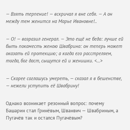
— Взять терпение! — вскричал я вне себя. — А он
между тем женится на Марье Ивановне!..
— О! — возразил генерал. — Это ещё не беда: лучше ей
быть покаместь женою Швабрина: он теперь может
оказать ей протекцию; а когда его расстреляем,
тогда, бог даст, сыщутся ей и женишки. <...>
— Скорее соглашусь умереть, — сказал я в бешенстве,
— нежели уступить её Швабрину!
Однако возникает резонный вопрос: почему
Башарин стал Гринёвым, Шванвич — Швабриным, а
Пугачёв так и остался Пугачёвым?