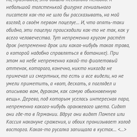
небольшой толстенькой фигурке гениального
писателя как-то не шло бы рассказывать, на мой
взгляд, о своём первом поцелуе... И, что опять-таки
обидно, эти поцелуи происходили как-то не так, как у
всего человечества. Тут непременно кругом растёт
дрок (непременно дрок или какая-нибудь такая трава,
о которой надобно справляться в ботанике). При
этом на небе непременно какой-то фиолетовый
оттенок, которого, конечно, никто никогда не
примечал из смертных, то есть и все видели, но не
умели приметить, а «вот, дескать, я поглядел и
описываю вам, дуракам, как самую обыкновенную
вещь». Дерево, под которым уселась интересная пара,
непременно какого-нибудь оранжевого цвета. Сидят
они где-то в Германии. Вдруг они видят Помпея или
Кассия накануне сражения, и обоих пронизывает холод
восторга. Какая-то русалка запищала в кустах… <...>