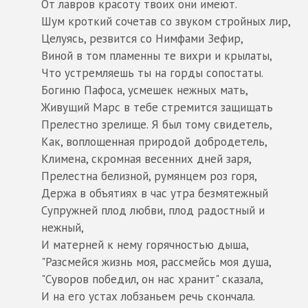
От лавров красоту твоих они имеют.
Шум кроткий сочетав со звуком стройных лир,
Целуясь, резвится со Нимфами Зефир,
Виной в том пламенны те вихри и крылаты,
Что устремляешь ты на горды сопостаты.
Богиню Пафоса, усмешек нежных мать,
Живущий Марс в тебе стремится защищать
Прелестно зрелище. Я был тому свидетель,
Как, воплощенная природой добродетель,
Климена, скромная весенних дней заря,
Прелестна белизной, румянцем роз горя,
Держа в объятиях в час утра безмятежный
Супружней плод любви, плод радостный и
нежный,
И матерней к нему горячностью дыша,
"Разсмейся жизнь моя, рассмейсь моя душа,
"Суворов победил, он нас хранит" сказала,
И на его устах лобзаньем речь скончала.