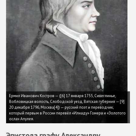
Ермил Иванович Костров — ([6] 17 января 1755, Синеглинье,
Вобловицкая волость, Слободской уезд, Вятская губерния — [9]
20 декабря 1796, Москва[4]) — русский поэт и переводчик,
который первым в России перевёл «Илиаду» Гомера и «Золотого
осла» Апулея.
Эпистола графу Александру