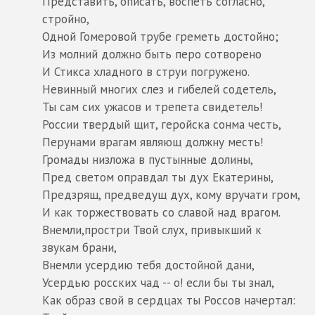
Представить, описать, воспеть согласно,
стройно,
Одной Гомеровой трубе греметь достойно;
Из молний должно быть перо сотворено
И Стикса хладного в струи погружено.
Невинный многих слез и гибелей содетель,
Ты сам сих ужасов и трепета свидетель!
России твердый щит, геройска сонма честь,
Перунами врагам являющ должну месть!
Громады низложа в пустынные долины,
Пред светом оправдал ты дух Екатерины,
Предзрящ, предведущ дух, кому вручати гром,
И как торжествовать со славой над врагом.
Внемли,простри Твой слух, привыкший к
звукам брани,
Внемли усердию тебя достойной дани,
Усердью росских чад -- о! если бы ты знал,
Как образ свой в сердцах ты Россов начертал: