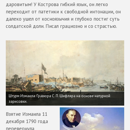
даровитым! У Кострова гибкий язык, он легко
переходит от патетики к свободной интонации, он
далеко ушел от косноязычия и глубоко постиг суть
солдатской доли. Писал грациозно и со страстью.
Штурм Измаила. Гравюра С. П. Шифляра на основе натурной
зарисовки.
Взятие Измаила 11
декабря 1790 года
перевернула