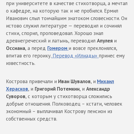
при университете в качестве стихотворца, а мечтал
о кафедре, на которую так и не пробился. Ермил
Иванович слыл тончайшим знатоком словесности. Он
истово служил литературе — переводил и сочинял
стихи, спорил, проповедовал. Хорошо знал
древнегреческий и латынь, переводил
Апулея
и
Оссиана
, а перед
Гомером
и вовсе преклонялся,
впитав его героику.
Перевод «Илиады»
принес ему
известность.
Кострова привечали и
Иван Шувалов
, и
Михаил
Херасков
, и
Григорий Потемкин
, и
Александр
Суворов
, с которым у стихотворца сложились
добрые отношения. Полководец – кстати, человек
экономный – выплачивал Кострову пенсион из
собственных средств.