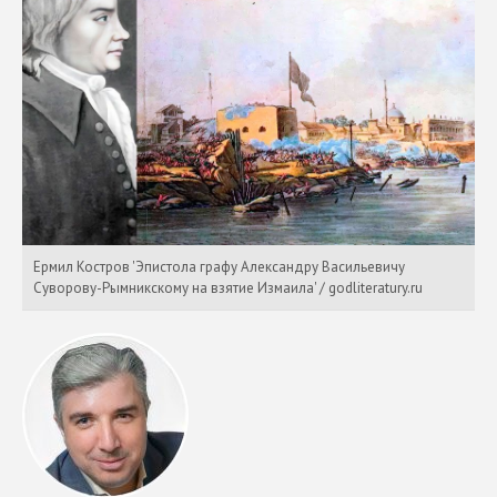
Ермил Костров 'Эпистола графу Александру Васильевичу
Суворову-Рымникскому на взятие Измаила' / godliteratury.ru