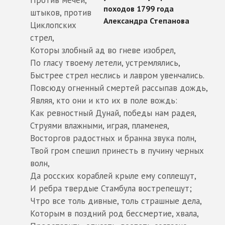
штыков, против
Циклопских
стрел,
Которы злобный ад во гневе изобрел,
По гласу твоему летели, устремлялись,
Быстрее стрел неслись и лавром увенчались.
Повсюду огненный смертей рассыпав дождь,
Являя, кто они и кто их в поле вождь:
Как ревностный Дунай, победы нам радея,
Струями влажными, играя, пламенея,
Восторгов радостных и бранна звука полн,
Твой гром спешил принесть в пучину черных
волн,
Да росских кораблей крыле ему соплещут,
И ребра твердые Стамбула вострепещут;
Чтро все толь дивные, толь страшные дела,
Которым в поздний род бессмертие, хвала,