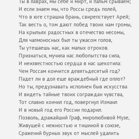
Ты в лаврах, мы себе и мирт, и пальм срываем;
И если знаем мы, что Россы средь полей,
Что в юге страшна брань, свирепствует Арей;
Так весть о, том дают побед твоих нам громы,
На крыльях радостных в отечество несомы,
Для чалмоносных был ты ужасом голов,
Ты утешаешь нас, как малых отроков.
Признаться, мучила нас любопытства сила,
И неизвестностью сердца в нас щекотила:
Чем Россам кончится девятьдесятый год?
Падет ли в дол еще враждебный где оплот?
Но ты, предузнавать исполнен быв искусства
И видеть тайные твоих сограждан чувства,
Тот славно кончил год, повергнул Измаил
И в новый год его России подарил.
Позволь, дражайший Граф, миролюбивой Музе,
Живущей с нежностью и тишиной в союзе,
Сражений бурных звук от мыслей удалить