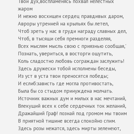
Твой дух,воспламенясь похвал нелестных
жаром
И нежно восхищен сердец правдивых даром,
Авроры утренней на крыльях бы летел,
Чтоб зреть у нас в груди награду славных дел,
Чтоб, в тысящи себя премноги разделяя,
Всех мыслям мысль свою с приязнью сообщая,'
Познать, увериться, в восторги ощутить,
Коль сладостно любовь сограждан заслужить!
Здесь дружески тобой исполнены беседы,
Из уст в уста твои преносятся победы;
И еслиб:зависть где могла противостать,
Была бы со стыдом принуждена молчать.
Источник важных дум и милых в нас мечтаний,
Влекущий всех к себе сердечных ток желаний,
Дражайший Граф! познай под громом мы твоим
В приятной тишине всегда спокойно спим.
Здесь розы нежатся, здесь мирты зеленеют,