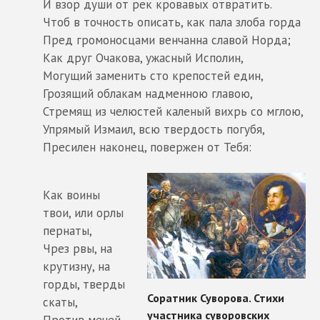
И взор души от рек кровавых отвратить.
Чтоб в точность описать, как пала злоба горда
Пред громоносцами венчанна славой Норда;
Как друг Очакова, ужасный Исполин,
Могущий заменить сто крепостей един,
Грозящий облакам надменною главою,
Стремящ из челюстей каленый вихрь со мглою,
Упрямый Измаил, всю твердость погубя,
Пресилен наконец, повержен от Тебя:
Как воины
твои, или орлы
пернаты,
Чрез рвы, на
крутизну, на
горды, тверды
скаты,
Против мечей,