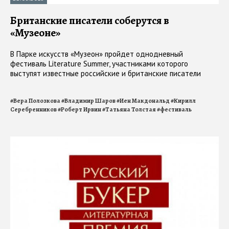
Британские писатели соберутся в
«Музеоне»
В Парке искусств «Музеон» пройдет однодневный
фестиваль Literature Summer, участниками которого
выступят известные российские и британские писатели
#
Вера Полозкова
#
Владимир Шаров
#
Иен Макдональд
#
Кирилл
Серебренников
#
Роберт Ирвин
#
Татьяна Толстая
#
фестиваль