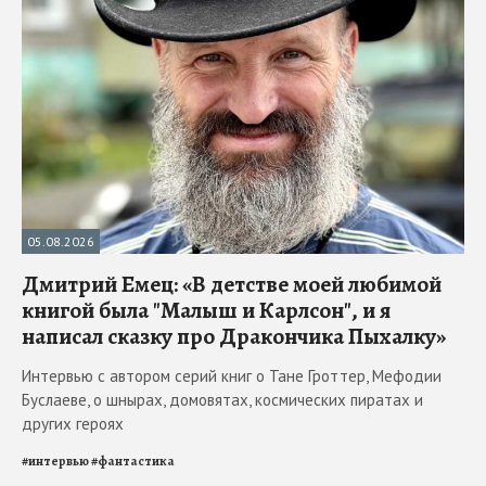
05.08.2026
Дмитрий Емец: «В детстве моей любимой
книгой была "Малыш и Карлсон", и я
написал сказку про Дракончика Пыхалку»
Интервью с автором серий книг о Тане Гроттер, Мефодии
Буслаеве, о шнырах, домовятах, космических пиратах и
других героях
#
интервью
#
фантастика