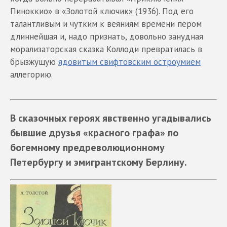
Пиноккио» в «Золотой ключик» (1936). Под его
талантливым и чутким к веяниям времени пером
длиннейшая и, надо признать, довольно занудная
морализаторская сказка Коллоди превратилась в
брызжущую
ядовитым свифтовским остроумием
аллегорию.
В сказочных героях явственно угадывались
бывшие друзья «красного графа» по
богемному предреволюционному
Петербургу и эмигрантскому Берлину.