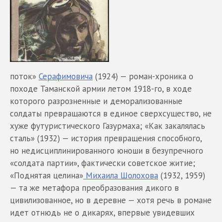
поток»
Серафимовича
(1924) — роман-хроника о
походе Таманской армии летом 1918-го, в ходе
которого разрозненные и деморализованные
солдаты превращаются в единое сверхсущество, не
хуже футуристического Газурмаха; «Как закалялась
сталь» (1932) — история превращения способного,
но недисциплинированного юноши в безупречного
«солдата партии», фактически советское житие;
«Поднятая целина»
Михаила Шолохова
(1932, 1959)
— та же метафора преобразования дикого в
цивилизованное, но в деревне — хотя речь в романе
идет отнюдь не о дикарях, впервые увидевших