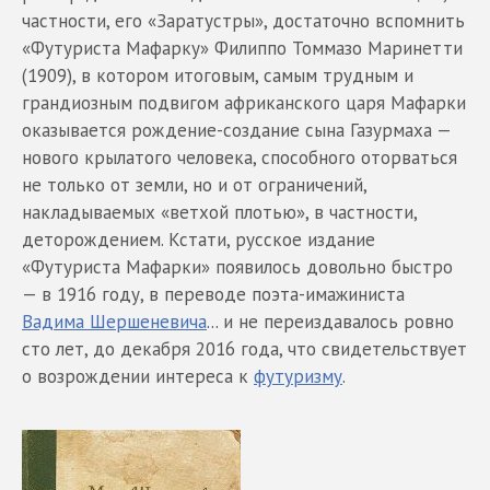
частности, его «Заратустры», достаточно вспомнить
«Футуриста Мафарку» Филиппо Томмазо Маринетти
(1909), в котором итоговым, самым трудным и
грандиозным подвигом африканского царя Мафарки
оказывается рождение-создание сына Газурмаха —
нового крылатого человека, способного оторваться
не только от земли, но и от ограничений,
накладываемых «ветхой плотью», в частности,
деторождением. Кстати, русское издание
«Футуриста Мафарки» появилось довольно быстро
— в 1916 году, в переводе поэта-имажиниста
Вадима Шершеневича
... и не переиздавалось ровно
сто лет, до декабря 2016 года, что свидетельствует
о возрождении интереса к
футуризму
.