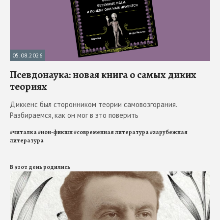
05.08.2026
Псевдонаука: новая книга о самых диких
теориях
Диккенс был сторонником теории самовозгорания.
Разбираемся, как он мог в это поверить
#
читалка
#
нон-фикшн
#
современная литература
#
зарубежная
литература
В этот день родились