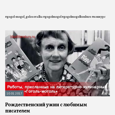
#
gogol-mogol_golosovalka
#
gogolmogol
#
gogolmogolkonkurs
#
конкурс
10.01.2017
Рождественский ужин с любимым
писателем