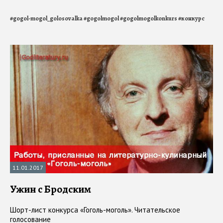
#
gogol-mogol_golosovalka
#
gogolmogol
#
gogolmogolkonkurs
#
конкурс
11.01.2017
Ужин с Бродским
Шорт-лист конкурса «Гоголь-моголь». Читательское
голосование