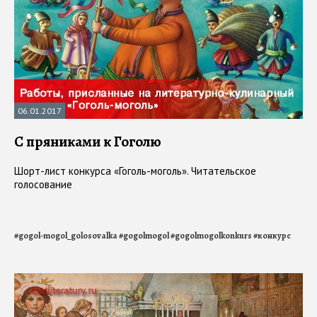
06.01.2017
С пряниками к Гоголю
Шорт-лист конкурса «Гоголь-моголь». Читательское
голосование
#
gogol-mogol_golosovalka
#
gogolmogol
#
gogolmogolkonkurs
#
конкурс