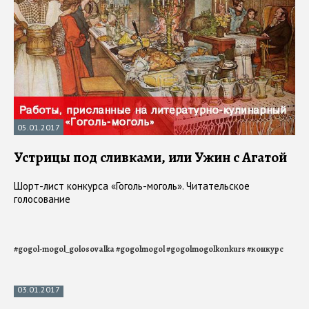
05.01.2017
Устрицы под сливками, или Ужин с Агатой
Шорт-лист конкурса «Гоголь-моголь». Читательское
голосование
#
gogol-mogol_golosovalka
#
gogolmogol
#
gogolmogolkonkurs
#
конкурс