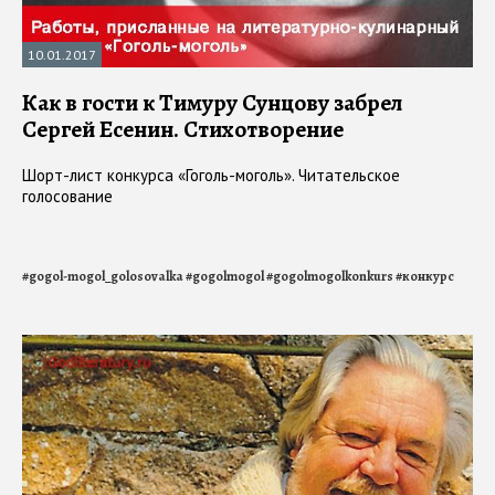
10.01.2017
Как в гости к Тимуру Сунцову забрел
Сергей Есенин. Стихотворение
Шорт-лист конкурса «Гоголь-моголь». Читательское
голосование
#
gogol-mogol_golosovalka
#
gogolmogol
#
gogolmogolkonkurs
#
конкурс