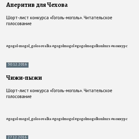
03.01.2017
Аперитив для Чехова
Шорт-лист конкурса «Гоголь-моголь». Читательское
голосование
#
gogol-mogol_golosovalka
#
gogolmogol
#
gogolmogolkonkurs
#
конкурс