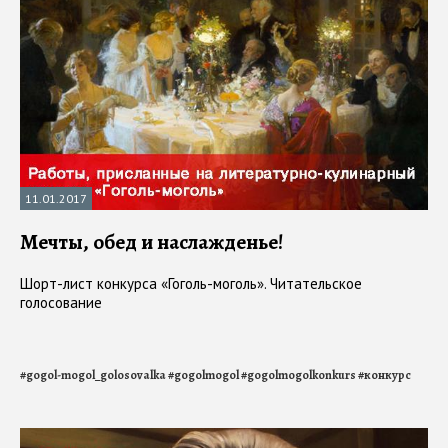
11.01.2017
Мечты, обед и наслажденье!
Шорт-лист конкурса «Гоголь-моголь». Читательское
голосование
#
gogol-mogol_golosovalka
#
gogolmogol
#
gogolmogolkonkurs
#
конкурс