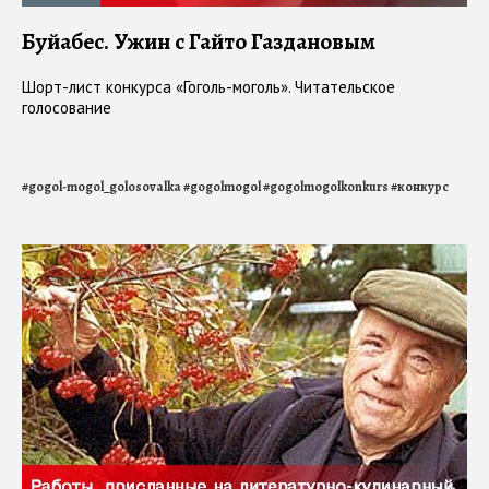
Буйабес. Ужин с Гайто Газдановым
Шорт-лист конкурса «Гоголь-моголь». Читательское
голосование
#
gogol-mogol_golosovalka
#
gogolmogol
#
gogolmogolkonkurs
#
конкурс