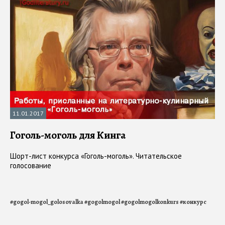
11.01.2017
Гоголь-моголь для Кинга
Шорт-лист конкурса «Гоголь-моголь». Читательское
голосование
#
gogol-mogol_golosovalka
#
gogolmogol
#
gogolmogolkonkurs
#
конкурс