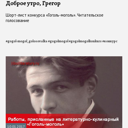
Доброе утро, Грегор
Шорт-лист конкурса «Гоголь-моголь». Читательское
голосование
#
gogol-mogol_golosovalka
#
gogolmogol
#
gogolmogolkonkurs
#
конкурс
10.01.2017