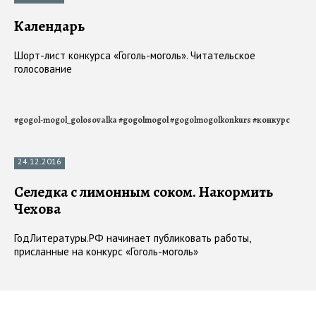
30.12.2016
Чижи-пыжи
Шорт-лист конкурса «Гоголь-моголь». Читательское
голосование
#
gogol-mogol_golosovalka
#
gogolmogol
#
gogolmogolkonkurs
#
конкурс