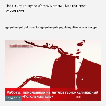
Шорт-лист конкурса «Гоголь-моголь». Читательское
голосование
#
gogol-mogol_golosovalka
#
gogolmogol
#
gogolmogolkonkurs
#
конкурс
10.01.2017