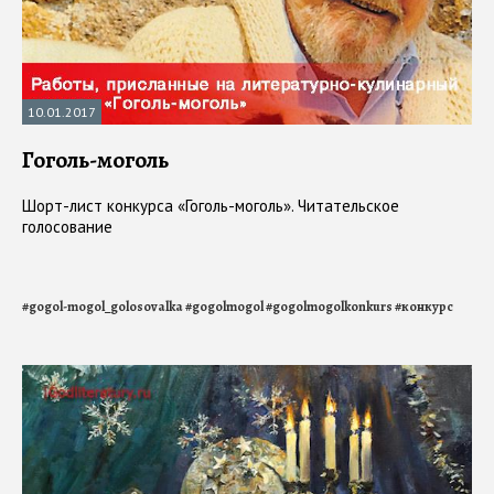
10.01.2017
Гоголь-моголь
Шорт-лист конкурса «Гоголь-моголь». Читательское
голосование
#
gogol-mogol_golosovalka
#
gogolmogol
#
gogolmogolkonkurs
#
конкурс