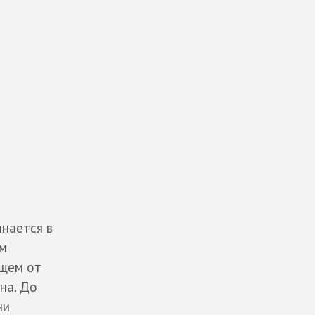
инается в
ем
ящем от
на. До
ни