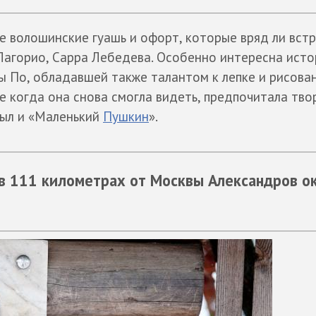
ле волошинские гуашь и офорт, которые вряд ли вст
 Лагорио, Сарра Лебедева. Особенно интересна исто
 По, обладавшей также талантом к лепке и рисован
е когда она снова смогла видеть, предпочитала тво
 был и «Маленький
Пушкин
».
в 111 километрах от Москвы Александров ок