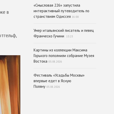
«Смысловая 226» запустила
интерактивный путеводитель по
же в
странствиям Одиссея
16:00
Умер итальянский писатель и певец
отгельф,
Франческо Гучини
15:23
Картины из коллекции Максима
Горького пополнили собрание Музея
Востока
05.08.2026
Фестиваль «Усадьбы Москвы»
впервые едет в Ясную
Поляну
05.08.2026