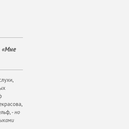
т
«Мне
слухи,
мых
ф
екрасова,
льф, -
но
тыками
.