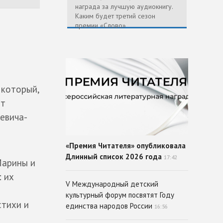
награда за лучшую аудиокнигу.
Каким будет третий сезон
премии «Слово»
 который,
ет
ревича-
«Премия Читателя» опубликовала
Длинный список 2026 года
17:42
Марины и
: их
V Международный детский
культурный форум посвятят Году
стихи и
единства народов России
16:56