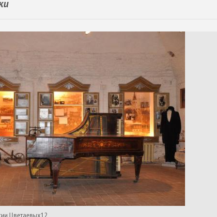
ки
сии Цветаевых12