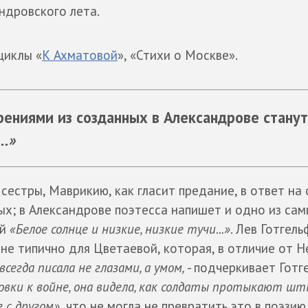
андровского лета.
циклы «
К Ахматовой
», «Стихи о Москве».
ениями из созданных в Александрове стану
..»
 сестры, Маврикию, как гласит предание, в ответ на 
х; в Александрове поэтесса напишет и одно из са
ий
«Белое солнце и низкие, низкие тучи...»
. Лев Готгель
 не типично для Цветаевой, которая, в отличие от Н
сегда писала не глазами, а умом,
- подчеркивает Готге
овки к войне, она видела, как солдаты протыкают ш
г с другом»
, что не могла не превратить это в поэзию