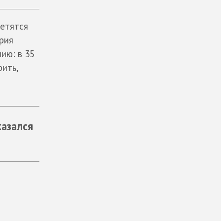
ретятся
рия
ию: в 35
рить,
азался