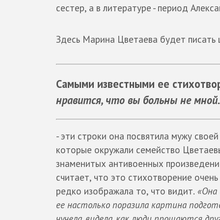
сестер, а в литературе - период Алекс
Здесь Марина Цветаева будет писать 
Самыми известными ее стихотвор
нравится, что вы больны не мной.
- эти строки она посвятила мужу своей
которые окружали семейство Цветаевы
знаменитых антивоенных произведен
считает, что это стихотворение очень
редко изображала то, что видит.
«Она в
ее настолько поразила картина подгот
чучела, видела, как люди прощаются дру