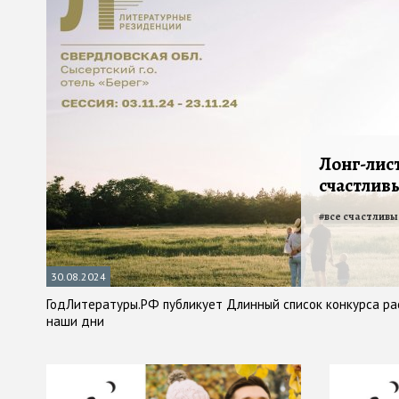
Лонг-лист
счастливы
#
все счастливы
30.08.2024
ГодЛитературы.РФ публикует Длинный список конкурса рас
наши дни