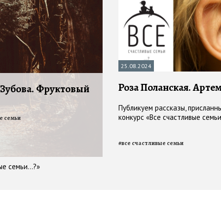
25.08.2024
Роза Поланская. Арте
 Зубова. Фруктовый
Публикуем рассказы, присланн
конкурс «Все счастливые семьи.
е семьи
#
все счастливые семьи
е семьи...?»