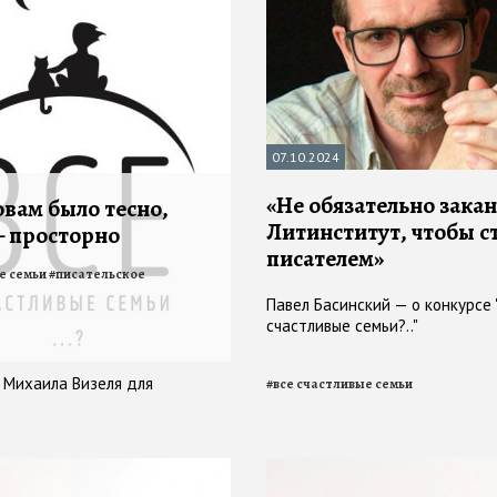
07.10.2024
«Не обязательно зака
овам было тесно,
Литинститут, чтобы с
 просторно
писателем»
е семьи
#
писательское
Павел Басинский — о конкурсе 
счастливые семьи?.."
и Михаила Визеля для
#
все счастливые семьи