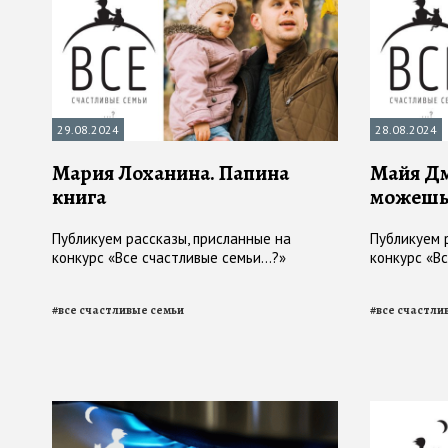
29.08.2024
28.08.2024
Мария Лоханина. Папина
Майя Дм
книга
можешь
Публикуем рассказы, присланные на
Публикуем 
конкурс «Все счастливые семьи...?»
конкурс «Вс
#
все счастливые семьи
#
все счастли