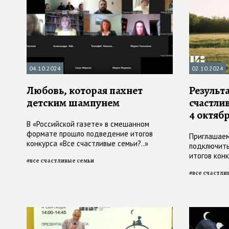
04.10.2024
02.10.2024
Любовь, которая пахнет
Результ
детским шампунем
счастлив
4 октяб
В «Российской газете» в смешанном
формате прошло подведение итогов
Приглашае
конкурса «Все счастливые семьи?..»
подключить
итогов кон
#
все счастливые семьи
счастье в 
#
все счастли