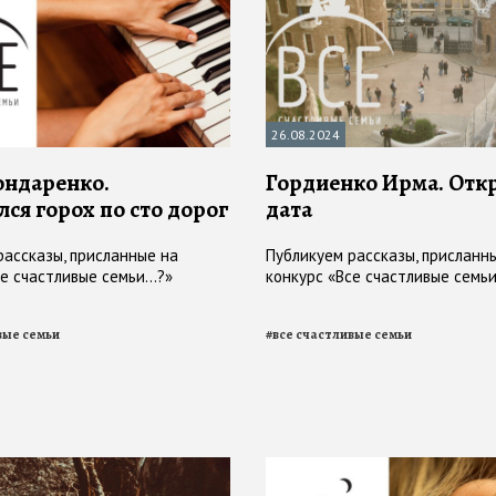
26.08.2024
ондаренко.
Гордиенко Ирма. Отк
лся горох по сто дорог
дата
рассказы, присланные на
Публикуем рассказы, присланн
е счастливые семьи...?»
конкурс «Все счастливые семьи.
вые семьи
#
все счастливые семьи