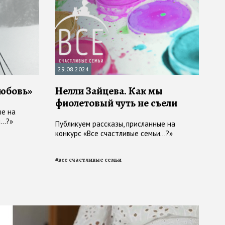
29.08.2024
любовь»
Нелли Зайцева. Как мы
фиолетовый чуть не съели
ые на
..?»
Публикуем рассказы, присланные на
конкурс «Все счастливые семьи...?»
#
все счастливые семьи