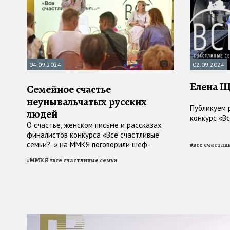
04.09.2024
02.09.2024
Елена Щ
Семейное счастье
неунывальчатых русских
Публикуем 
людей
конкурс «Вс
О счастье, женском письме и рассказах
финалистов конкурса «Все счастливые
семьи?..» на ММКЯ поговорили шеф-
#
все счастли
редактор «Года Литературы» Михаил
#
ММКЯ
#
все счастливые семьи
Визель и главный редактор издательства
«Бель Летр» Яна Грецова