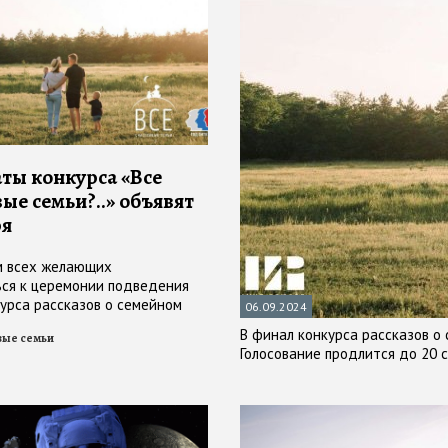
аты конкурса «Все
ые семьи?..» объявят
ря
м всех желающих
ся к церемонии подведения
курса рассказов о семейном
06.09.2024
наши дни
В финал конкурса рассказов о
вые семьи
Голосование продлится до 20 