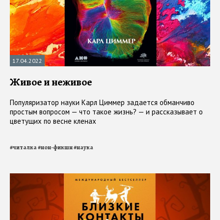
17.04.2022
Живое и неживое
Популяризатор науки Карл Циммер задается обманчиво
простым вопросом — что такое жизнь? — и рассказывает о
цветущих по весне кленах
#
читалка
#
нон-фикшн
#
наука