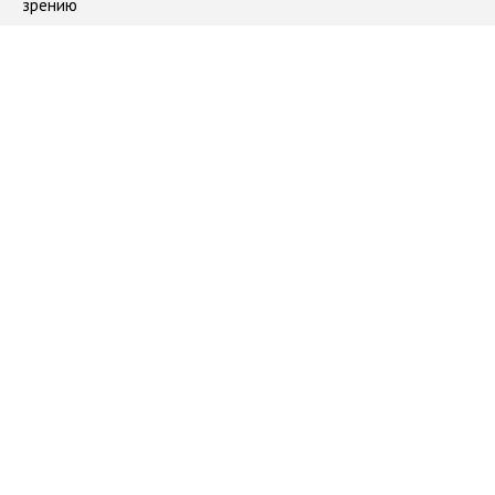
зрению
#
лекции
#
РГБ
#
анонс
#
наука
05.02.2021
Более 40 значимых научно-популярных