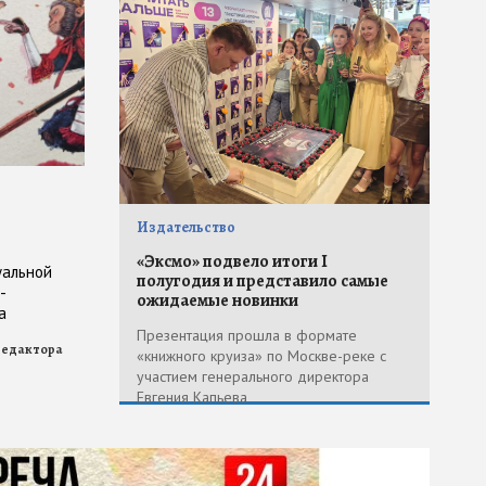
Издательство
«Эксмо» подвело итоги I
уальной
полугодия и представило самые
-
ожидаемые новинки
а
Презентация прошла в формате
редактора
«книжного круиза» по Москве-реке с
участием генерального директора
Евгения Капьева