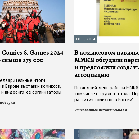
08.09.2024
a Comics & Games 2024
В комиксовом павиль
 свыше 275 000
ММКЯ обсудили перс
и предложили создать
ассоциацию
едварительные итоги
 в Европе выставки комиксов,
Последний день работы ММКЯ 
 и видеоигр, ее организаторы
том числе с круглого стола "П
бъявили даты проведения
развития комиксов в России"
 истории
 29.10 — 02.11.2025
#
рисованные истории
#
ММКЯ