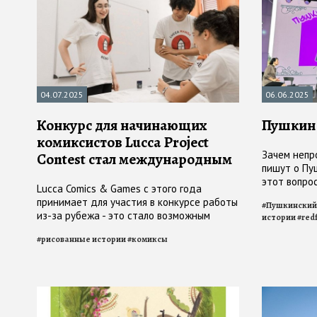
04.07.2025
06.06.2025
Конкурс для начинающих
Пушкин 
комиксистов Lucca Project
Зачем непр
Contest стал международным
пишут о Пу
этот вопрос
Lucca Comics & Games с этого года
фестиваля 
принимает для участия в конкурсе работы
#
Пушкинский
из-за рубежа - это стало возможным
истории
#
red
благодаря сотрудничеству с
#
рисованные истории
#
комиксы
издательствами "Sergio Bonelli Editore" и
"Star Comics"