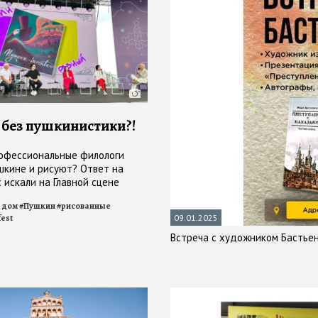
без пушкинистики?!
офессиональные филологи
шкине и рисуют? Ответ на
 искали на Главной сцене
те, кто сами это делают
 дом
#
Пушкин
#
рисованные
fest
09.01.2025
Встреча с художником Бастьен