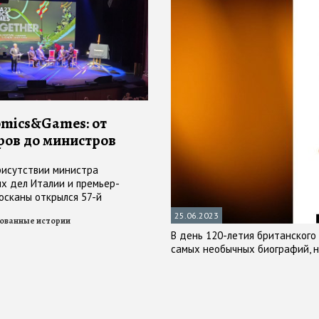
omics&Games: от
ров до министров
присутствии министра
х дел Италии и премьер-
осканы открылся 57-й
комиксов и видеоигр
25.06.2023
ованные истории
В день 120-летия британского
самых необычных биографий,