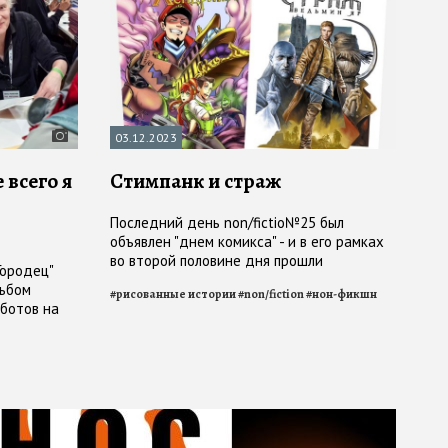
03.12.2023
 всего я
Стимпанк и страж
Последний день non/fictio№25 был
объявлен "днем комикса" - и в его рамках
во второй половине дня прошли
Городец"
презентации нескольких ярких и
льбом
#
рисованные истории
#
non/fiction
#
нон-фикшн
разнонаправленных проектов
ботов на
е