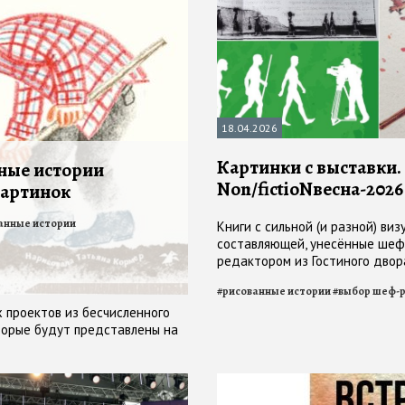
18.04.2026
Картинки с выставки.
ные истории
Non/fictioNвесна-2026
артинок
анные истории
Книги с сильной (и разной) виз
составляющей, унесённые шеф
редактором из Гостиного двор
#
рисованные истории
#
выбор шеф-
х проектов из бесчисленного
оторые будут представлены на