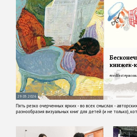
Бесконеч
книжек-к
#
redfest
#
рисов
29.05.2026
Пять резко очерченных ярких - во всех смыслах - авторски
разнообразия визуальных книг для детей (и не только), к
Красной площади