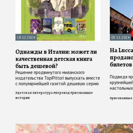
18.12.2024
05.11.2024
На Lucc
Однажды в Италии: может ли
продано
качественная детская книга
билетов
быть дешевой?
Решение продвинутого миланского
Подведя пр
издательства TopiPittori выпускать вместе
крупнейшей
с популярнейшей газетой дешевую серию
настольных
специально для киосков вызвало шквал
#
детская литература
#
перевод
#
рисованные
сразу же о
критики, на которую издатели развернуто
истории
#
рисованные
следующей:
ответили