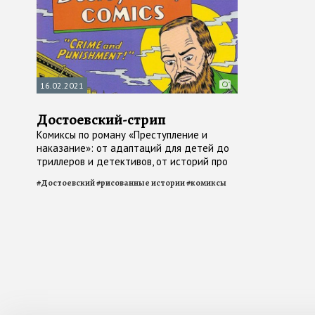
16.02.2021
Достоевский-стрип
Комиксы по роману «Преступление и
наказание»: от адаптаций для детей до
триллеров и детективов, от историй про
Бэтмена до аниме
#
Достоевский
#
рисованные истории
#
комиксы