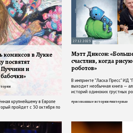
27.12.2023
Мэтт Диксон: «Больше
ь комиксов в Лукке
счастлив, когда рисую
ду посвятят
роботов»
Пуччини и
 бабочки»
В импринте "Ласка Пресс" ИД "
выходит необычная книга — а
стории
историй одиноких грустных ро
далекой безжизненной планет
ённая крупнейшему в Европе
#
рисованные истории
#
интервью
торый пройдет с 30 октября по