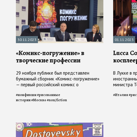
30.11.2023
01.11.2023
«Комикс-погружение» в
Lucca C
творческие профессии
косплее
29 ноября публике был представлен
В Лукке в 
бумажный сборник «Комикс-погружение»
иностранны
— первый российский комикс о
министра Т
креативных индустриях
фестиваль 
#
нонфикшн
#
рисованные
#
Италия
#
рис
истории
#
Москва
#
non/fiction