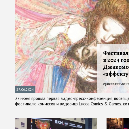
Фестивал
в 2024 го
Джакомо 
«эффекту
#
рисованные и
27.06.2024
27 июня прошла первая видео-пресс-конференция, посвящ
фестивалю комиксов и видеоигр Lucca Comics & Games, ко
3 ноября