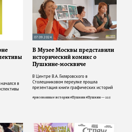
07.09.2024
оне
В Музее Москвы представили
пективы
исторический комикс о
Пушкине-москвиче
В Центре В.А. Гиляровского в
Столешниковом переулке прошла
начался в
презентация книги графических историй
ерспективы
«Пушкин-москвич»
#
рисованные истории
#
Пушкин
#
Пушкин — 225