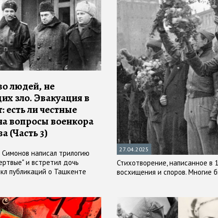
о людей, не
их зло. Эвакуация в
: есть ли честные
на вопросы военкора
а (Часть 3)
27.04.2025
 Симонов написал трилогию
ертвые" и встретил дочь
Стихотворение, написанное в 1
икл публикаций о Ташкенте
восхищения и споров. Многие б
бова
Залкой
ов
#
Симонов
#
Ташкент
#
longread