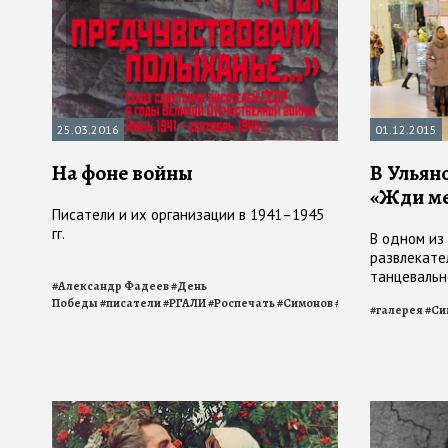
25.03.2016
01.12.2015
На фоне войны
В Ульян
«Жди м
Писатели и их организации в 1941–1945
гг.
В одном из
развлекате
танцевальн
#
Александр Фадеев
#
День
посвященны
Победы
#
писатели
#
РГАЛИ
#
Роспечать
#
Симонов
#
стихи
#
галерея
#
Си
Константин