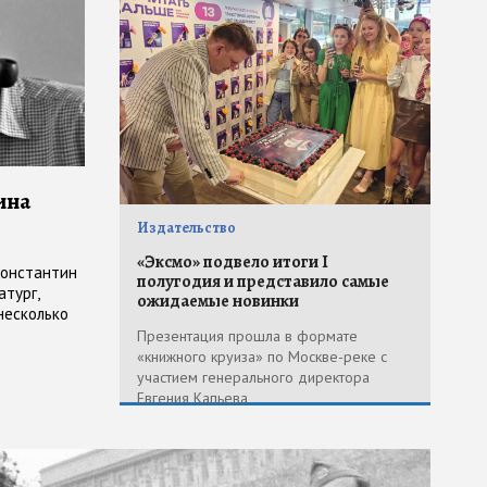
ина
Издательство
«Эксмо» подвело итоги I
Константин
полугодия и представило самые
атург,
ожидаемые новинки
несколько
танется
Презентация прошла в формате
«книжного круиза» по Москве-реке с
участием генерального директора
Евгения Капьева