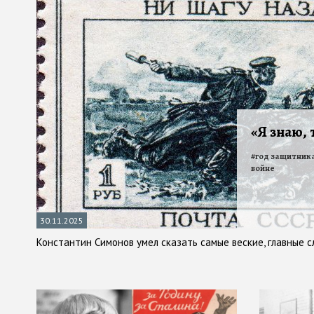
«Я знаю, т
#
год защитник
войне
30.11.2025
Константин Симонов умел сказать самые веские, главные с