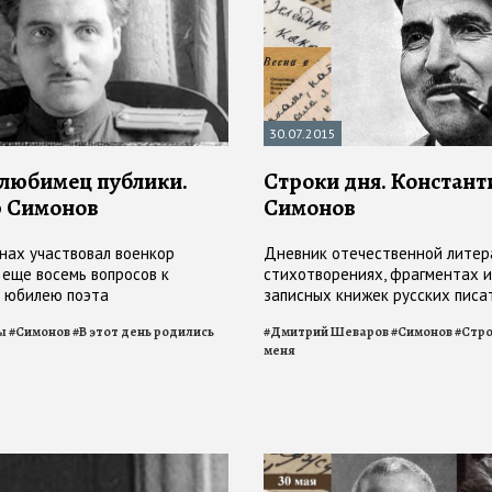
30.07.2015
 любимец публики.
Строки дня. Констант
р Симонов
Симонов
йнах участвовал военкор
Дневник отечественной литер
 еще восемь вопросов к
стихотворениях, фрагментах и
 юбилею поэта
записных книжек русских писат
июля
ы
#
Симонов
#
В этот день родились
#
Дмитрий Шеваров
#
Симонов
#
Стро
меня