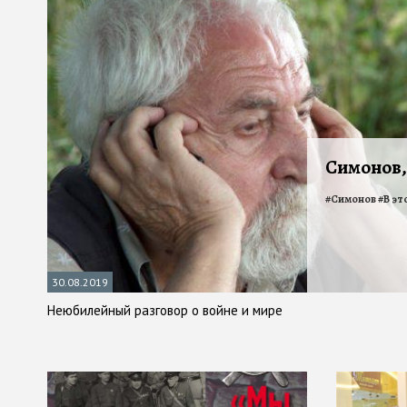
Симонов,
#
Симонов
#
В эт
30.08.2019
Неюбилейный разговор о войне и мире