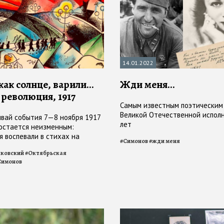
14.01.2022
как солнце, варили…
Жди меня...
 революция, 1917
Самым известным поэтическим
Великой Отечественной исполн
ывай события 7—8 ноября 1917
лет
 остается неизменным:
я воспевали в стихах на
#
Симонов
#
жди меня
 нескольких десятилетий как
ковский
#
Октябрьская
ю мистерию
Симонов