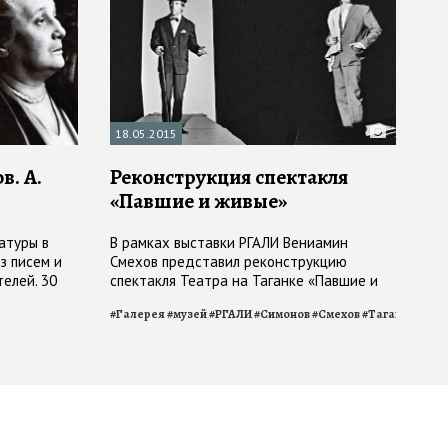
18.05.2015
в. А.
Реконструкция спектакля
«Павшие и живые»
атуры в
В рамках выставки РГАЛИ Вениамин
з писем и
Смехов представил реконструкцию
елей. 30
спектакля Театра на Таганке «Павшие и
живые»
#
Галерея
#
музей
#
РГАЛИ
#
Симонов
#
Смехов
#
Таганка
#
юби