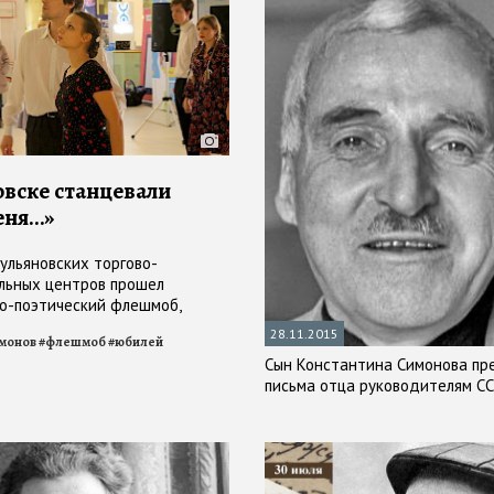
овске станцевали
еня…»
 ульяновских торгово-
льных центров прошел
о-поэтический флешмоб,
й 100-летию со дня рождения
28.11.2015
монов
#
флешмоб
#
юбилей
а Симонова
Сын Константина Симонова пр
письма отца руководителям С