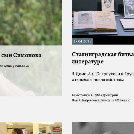
27.04.2018
Сталинградская битва
 сын Симонова
литературе
от день родились
В Доме И. С. Остроухова в Тру
открылась новая выставка
#
выставка
#
ГЛМ
#
Дмитрий
Бак
#
Некрасов
#
Симонов
#
Сталин