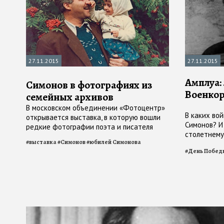
27.11.2015
27.11.2015
Амплуа:
Симонов в фотографиях из
Военко
семейных архивов
В московском объединении «Фотоцентр»
В каких во
открывается выставка, в которую вошли
Симонов? И
редкие фотографии поэта и писателя
столетнему
#
выставка
#
Симонов
#
юбилей Симонова
#
День Побед