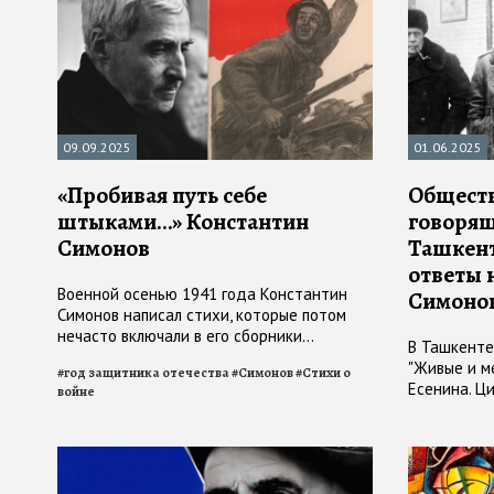
09.09.2025
01.06.2025
«Пробивая путь себе
Обществ
штыками…» Константин
говорящ
Симонов
Ташкент
ответы 
Военной осенью 1941 года Константин
Симонов
Симонов написал стихи, которые потом
нечасто включали в его сборники...
В Ташкенте
"Живые и м
#
год защитника отечества
#
Симонов
#
Стихи о
Есенина. Ц
войне
Игоря Вира
#
Игорь Вираб