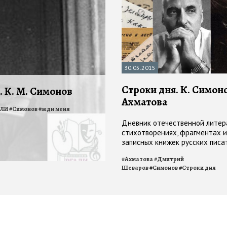
30.05.2015
Строки дня. К. Симоно
. К. М. Симонов
Ахматова
АЛИ
#
Симонов
#
жди меня
Дневник отечественной литер
стихотворениях, фрагментах и
записных книжек русских писат
мая
#
Ахматова
#
Дмитрий
Шеваров
#
Симонов
#
Строки дня