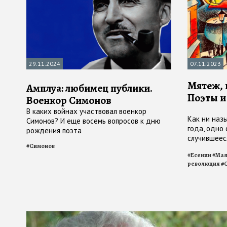
29.11.2024
07.11.2023
Мятеж, 
Амплуа: любимец публики.
Поэты и
Военкор Симонов
В каких войнах участвовал военкор
Как ни наз
Симонов? И еще восемь вопросов к дню
года, одно
рождения поэта
случившеес
#
Симонов
протяжении
#
Есенин
#
Мая
сакральну
революция
#