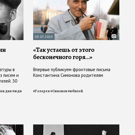
03.07.2015
ин
«Так устаешь от этого
бесконечного горя…»
атуры в
Впервые публикуем фронтовые письма
з писем и
Константина Симонова родителям
елей. 30
ки дня
#
жди
#
Галерея
#
Симонов
#
юбилей