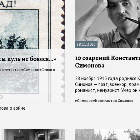
28.11.2025
10 озарений Констант
ы пуль не боялся...»
Симонова
а отечества
#
Симонов
#
Стихи о
28 ноября 1915 года родился 
Симонов — поэт, военкор, драм
романист, мемуарист. Умер он 
эпох назад, а необходимым ос
#
Симонов
#
Константин Симонов
навсегда
лова о войне