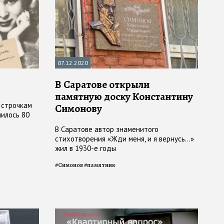
07.12.2020
В Саратове открыли
памятную доску Константину
 строчкам
Симонову
илось 80
В Саратове автор знаменитого
стихотворения «Жди меня, и я вернусь…»
жил в 1930-е годы
#
Симонов
#
памятник