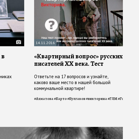
14.11.2016
 в
«Квартирный вопрос» русских
писателей XX века. Тест
бниках
Ответьте на 17 вопросов и узнайте,
каково ваше место в нашей большой
коммунальной квартире!
#
Ахматова
#
Барто
#
Булгаков
#
викторина
#
ГЛМ
#
Горький
#