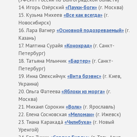
Игорь Озёрский
«Пауки-боги»
(г. Москва)
Кузьма Михеев
«Все как всегда»
(г.
Новосибирск)
Лара Вагнер
«Основной подозреваемый»
(г.
Казань)
Малтина Сурайя
«Конокрад»
(г. Санкт-
Петербург)
Татьяна Млынчик
«Бартер»
(г. Санкт-
Петербург)
Инна Олексийчук
«Вита брэвис»
(г. Киев,
Украина)
Ольга Фатеева
«Яблоки из морга»
(г.
Москва)
Михаил Сорокин
«Волк»
(г. Ярославль)
Елена Сосновская
«Меломан»
(г. Ижевск)
Тиана Каракада́
«Чилибуха»
(г. Новый
Уренгой)