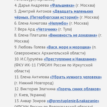
Дарья Андреева
«Фальшивка»
(г. Москва)
Дмитрий Антонов
«Двадцать маленьких
чёрных. (Петербургская история)»
(г. Москва)
Елена Ахматова
«Нелумбо»
(г. Москва)
Вера Ард
«Четочник»
(г. Тула)
Елена Платцева
«Виновность не доказана»
(г.
Москва)
Любовь Голева
«Вася, море и морошка»
(п.
Североонежск Архангельской области)
И.С.Гурулёва
«Преступление и Наказание»
(ФКУ ИК-11 ГУФСИН России по Иркутской
области)
Елена Антипова
«Убрать нужного человека»
(г. Нижний Новгород)
Виктория Златкина
«Горечь синих облаков»
(г. Киев, Украина)
Анвар Зоиров
«@prestuplenie&nakazanie»
(УФСИН России по Волгоградской области)