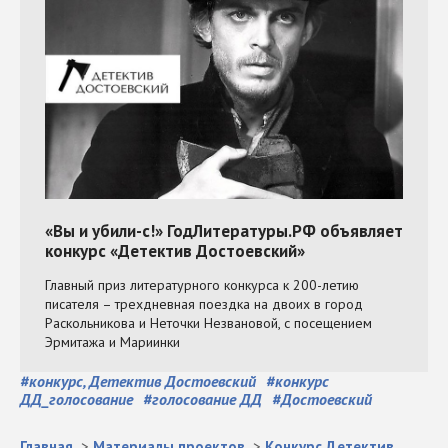
#
конкурс, Детектив Достоевский
#
конкурс
ДД_голосование
#
голосование ДД
#
Достоевский
Главная
>
Материалы проектов
>
Конкурс Детектив