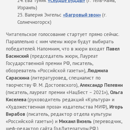
Ева Туник
«Сердце Будды»
(г. Тель-Авив,
Израиль)
Валерия Энгельс
«Багровый звон»
(г.
Солнечногорск)
Читательское голосование стартует прямо сейчас.
Параллельно с ним члены жюри будут выбирать
победителей. Напомним, что в жюри входят
Павел
Басинский
(председатель жюри, Лауреат
Государственной премии РФ, писатель,
обозреватель «Российской газеты»),
Людмила
Сараскина
(литературовед, специалист по
творчеству Ф. М. Достоевского),
Александр Пелевин
(писатель, лауреат премии «НацБест – 2021»),
Ольга
Киселева
(руководитель редакций «Культура» и
«Художественная проза» издательства МИФ),
Игорь
Вирабов
(писатель, редактор отдела культуры
«Российской газеты») и
Михаил Визель
(переводчик,
шеф-редактор сайта ГодЛитературы.РФ.)