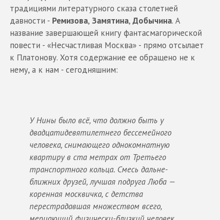
традициями литературного сказа столетней
давности -
Ремизова
,
Замятина
,
Добычина
. А
название завершающей книгу фантасмагорической
повести - «Несчастливая Москва» - прямо отсылает
к Платонову. Хотя содержание ее обращено не к
нему, а к нам - сегодняшним:
У Нины было всё, что должно быть у
двадцатидевятилетнего бессемейного
человека, снимающего однокомнатную
квартиру в ста метрах от Третьего
транспортного кольца. Смесь дальне-
ближних друзей, лучшая подруга Люба —
коренная москвичка, с детства
перестрадавшая множеством всего,
мерцающий физически-близкий человек,