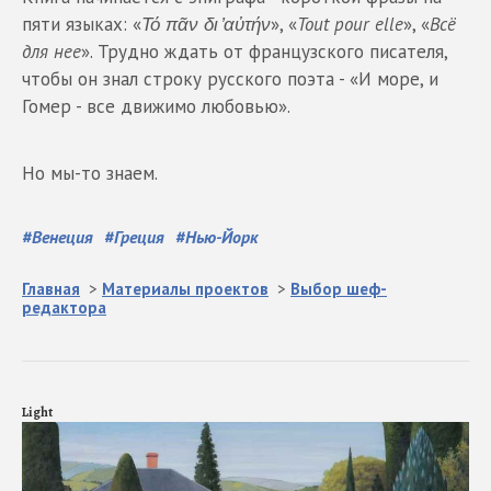
пяти языках: «
Τό πᾶν δι ̓αὐτήν
», «
Tout pour elle
», «
Всё
для нее
». Трудно ждать от французского писателя,
чтобы он знал строку русского поэта - «И море, и
Гомер - все движимо любовью».
Но мы-то знаем.
#
Венеция
#
Греция
#
Нью-Йорк
Главная
>
Материалы проектов
>
Выбор шеф-
редактора
Light