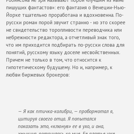
Робинсона не зря называют порой «лучшим из ныне
пишущих фантастов»: его фантазия о Венеции-Нью-
Йорке тщательно проработана и вдохновенна. По-
русски роман порой звучит странно - но это скорее
не свидетельство торопливости переводчика или
небрежности редактора, а отчетливый знак того,
что им приходится подбирать по-русски слова для
понятий, русскому языку доселе несвойственных.
Причем не только в том, что относится к
гипотетическому будущему. Но и, например, к
любви биржевых брокеров:
— Я как птичка-колибри, — пробормотал я,
цитируя своего отца. Я попытался
показать это, «клюнув» ее в ухо, и она,
хмыкнув, потянулась ко мне. Ее платье уже