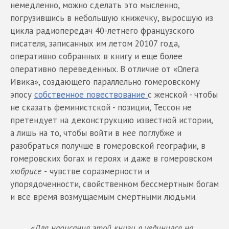
немедленно, можно сделать это мысленно,
погрузившись в небольшую книжечку, выросшую из
цикла радиопередач 40-летнего французского
писателя, записанных им летом 20107 года,
оперативно собранных в книгу и еще более
оперативно переведенных. В отличие от «Олега
Ивика», создающего параллельно гомеровскому
эпосу
собственное повествование
с женской - чтобы
не сказать феминистской - позиции, Тессон не
претендует на деконструкцию известной истории,
а лишь на то, чтобы войти в нее поглубже и
разобраться получше в гомеровской географии, в
гомеровских богах и героях и даже в гомеровском
хюбрисе -
чувстве соразмерности и
упорядоченности, свойственном бессмертным богам
и все время возмущаемым смертными людьми.
«Для написания этой книги я уединился на