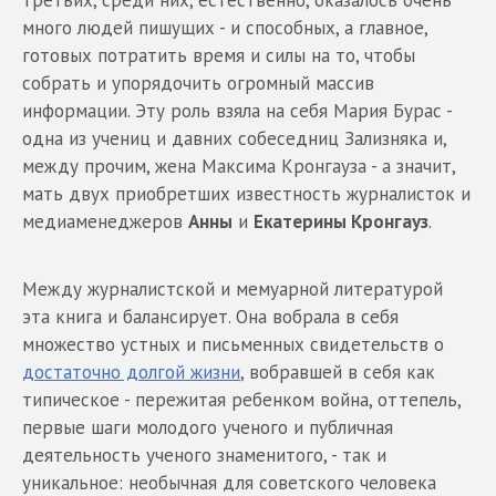
третьих, среди них, естественно, оказалось очень
много людей пишущих - и способных, а главное,
готовых потратить время и силы на то, чтобы
собрать и упорядочить огромный массив
информации. Эту роль взяла на себя Мария Бурас -
одна из учениц и давних собеседниц Зализняка и,
между прочим, жена Максима Кронгауза - а значит,
мать двух приобретших известность журналисток и
медиаменеджеров
Анны
и
Екатерины Кронгауз
.
Между журналистской и мемуарной литературой
эта книга и балансирует. Она вобрала в себя
множество устных и письменных свидетельств о
достаточно долгой жизни
, вобравшей в себя как
типическое - пережитая ребенком война, оттепель,
первые шаги молодого ученого и публичная
деятельность ученого знаменитого, - так и
уникальное: необычная для советского человека