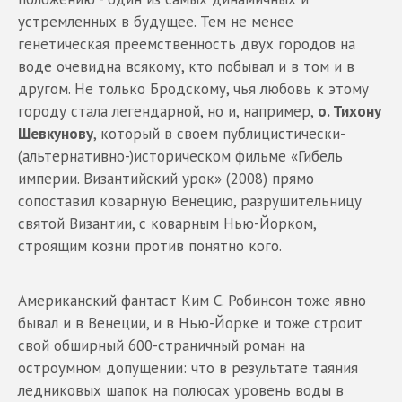
устремленных в будущее. Тем не менее
генетическая преемственность двух городов на
воде очевидна всякому, кто побывал и в том и в
другом. Не только Бродскому, чья любовь к этому
городу стала легендарной, но и, например,
о. Тихону
Шевкунову
, который в своем публицистически-
(альтернативно-)историческом фильме «Гибель
империи. Византийский урок» (2008) прямо
сопоставил коварную Венецию, разрушительницу
святой Византии, с коварным Нью-Йорком,
строящим козни против понятно кого.
Американский фантаст Ким С. Робинсон тоже явно
бывал и в Венеции, и в Нью-Йорке и тоже строит
свой обширный 600-страничный роман на
остроумном допущении: что в результате таяния
ледниковых шапок на полюсах уровень воды в