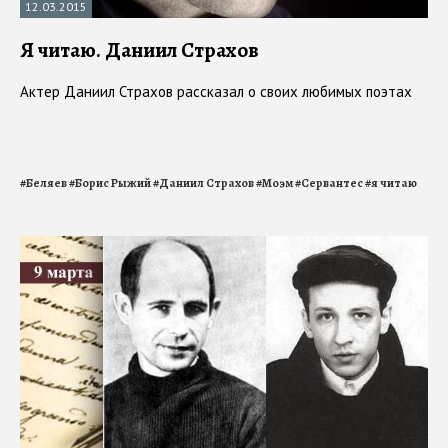
12.03.2015
Я читаю. Даниил Страхов
Актер Даниил Страхов рассказал о своих любимых поэтах
#
Беляев
#
Борис Рыжий
#
Даниил Страхов
#
Моэм
#
Сервантес
#
я читаю