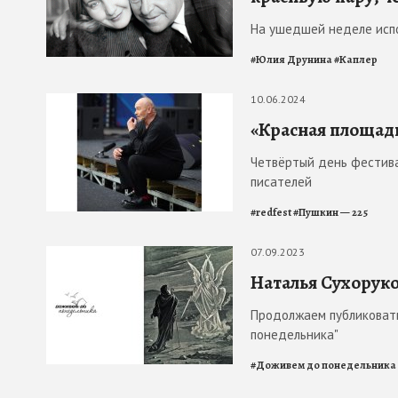
На ушедшей неделе исп
#
Юлия Друнина
#
Каплер
10.06.2024
«Красная площад
Четвёртый день фестива
писателей
#
redfest
#
Пушкин — 225
07.09.2023
Наталья Сухоруко
Продолжаем публиковать
понедельника"
#
Доживем до понедельника