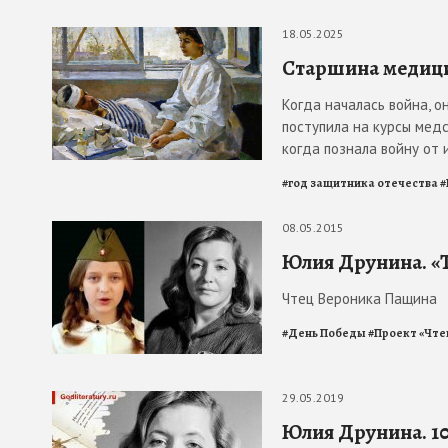
18.05.2025
Старшина медици
Когда началась война, он
поступила на курсы медс
когда познала войну от 
#
год защитника отечества
#
08.05.2015
Юлия Друнина. «
Чтец Вероника Пащина
#
День Победы
#
Проект «Чте
29.05.2019
Юлия Друнина. 10