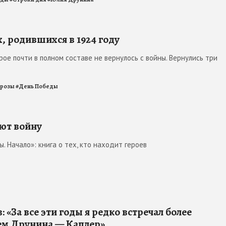
х, родившихся в 1924 году
рое почти в полном составе не вернулось с войны. Вернулись три
прозы
#
День Победы
ают войну
. Начало»: книга о тех, кто находит героев
«За все эти годы я редко встречал более
чем Друнина — Каплер»