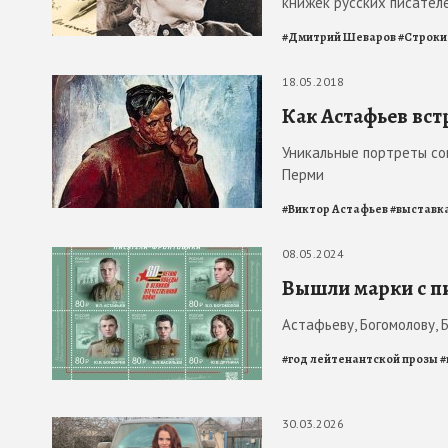
книжек русских писателе
#
Дмитрий Шеваров
#
Строки
18.05.2018
Как Астафьев вст
Уникальные портреты со
Перми
#
Виктор Астафьев
#
выставк
08.05.2024
Вышли марки с п
Астафьеву, Богомолову, 
#
год лейтенантской прозы
#
30.03.2026