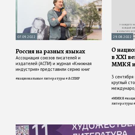
07.09.2022
29.08.2022
О нацио
Россия на разных языках
в XXI ве
Ассоциация союзов писателей и
ММКЯ и
издателей (АСПИ) и журнал «Книжная
индустрия» представили серию книг
современной прозы и поэзии народов
3 сентября
#
национальные литературы
#
АСПИР
России «Местоимения»
круглый ст
международ
вечером то
#
ММКЯ
#
нац
книжной се
литературы