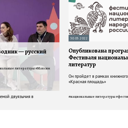
30.05.2022
Опубликована прогр
одник — русский
Фестиваля националь
литератур
нальные литературы
#
Максим
Он пройдет в рамках книжног
«Красная площадь»
лемой двуязычия в
#
национальные литературы
#
фести