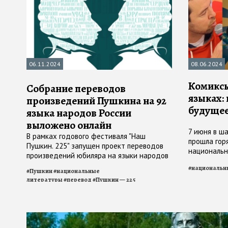
06.11.2024
08.06.2024
Комиксы
Собрание переводов
языках:
произведений Пушкина на 92
будуще
языка народов России
выложено онлайн
7 июня в ш
В рамках годового фестиваля "Наш
прошла гор
Пушкин. 225" запущен проект переводов
национальн
произведений юбиляра на языки народов
России — включая те, на которых его
#
национальн
#
Пушкин
#
национальные
переводов еще не было
литературы
#
перевод
#
Пушкин — 225