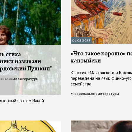
01.08.2023
«Что такое хорошо» п
ть стиха
хантыйски
ники называли
ордовский Пушкин"
Классика Маяковского и Бажов
переведена на язык финно-уго
иональные литературы
семейства
#
национальные литературы
олненный поэтом Ильей