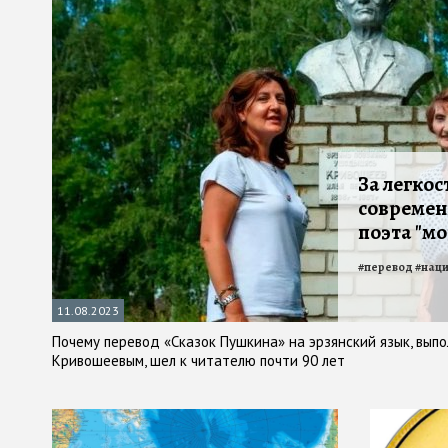
За легкос
современ
поэта "м
#
перевод
#
нац
11.08.2023
Почему перевод «Сказок Пушкина» на эрзянский язык, вып
Кривошеевым, шел к читателю почти 90 лет