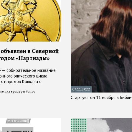
д объявлен в Северной
годом «Нартиады»
 — собирательное название
онного эпического цикла
х народов Кавказа о
нартах
07.11.2022
ые литературы
#
эпос
Стартует он 11 ноября в Библи