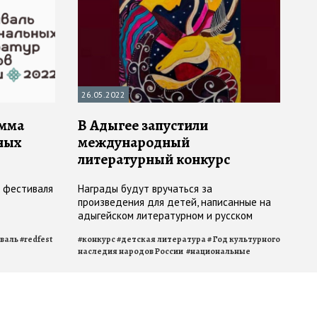
26.05.2022
амма
В Адыгее запустили
ных
международный
литературный конкурс
о фестиваля
Награды будут вручаться за
произведения для детей, написанные на
адыгейском литературном и русском
языках, а также за переводы и
валь
#
redfest
#
конкурс
#
детская литература
#
Год культурного
иллюстрации
наследия народов России
#
национальные
литературы