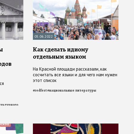
05.06.2022
ы
Как сделать идиому
отдельным языком
одов
На Красной площади рассказали, как
сосчитать все языки и для чего нам нужен
этот список
ся
#
redfest
#
национальные литературы
ультурного