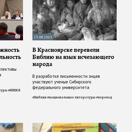
23.08.2023
ожность
В Красноярске перевели
льность
Библию на язык исчезающего
народа
спективы
а
В разработке письменности энцев
участвуют ученые Сибирского
федерального университета
туры
#
ММКЯ
#
Библия
#
национальные литературы
#
перевод