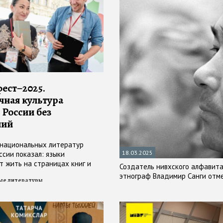
ест–2025.
чная культура
 России без
ний
национальных литератур
18.03.2025
ссии показал: языки
 жить на страницах книг и
Создатель нивхского алфавита 
а сайтах и в блогах в
этнограф Владимир Санги отм
ые литературы
ространстве