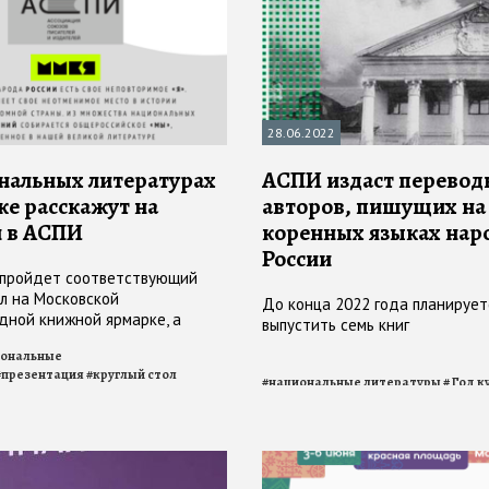
28.06.2022
нальных литературах
АСПИ издаст перевод
ке расскажут на
авторов, пишущих на
 в АСПИ
коренных языках нар
России
 пройдет соответствующий
ол на Московской
До конца 2022 года планирует
ной книжной ярмарке, а
выпустить семь книг
го же дня — презентация новой
иональные
рии в Доме Ростовых
#
презентация
#
круглый стол
#
национальные литературы
#
Год к
наследия народов России
#
АСПИР