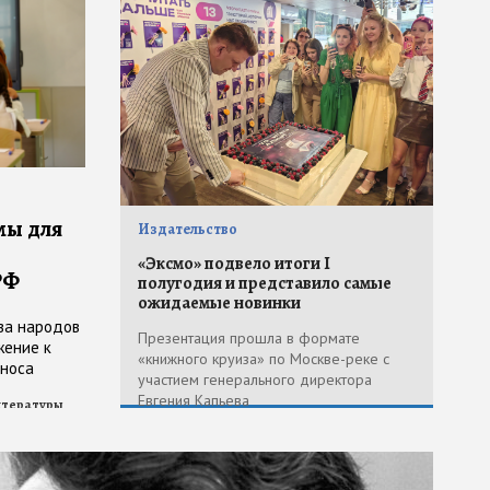
мы для
Издательство
«Эксмо» подвело итоги I
РФ
полугодия и представило самые
ожидаемые новинки
тва народов
Презентация прошла в формате
жение к
«книжного круиза» по Москве-реке с
тноса
участием генерального директора
зыку»
Евгения Капьева
итературы