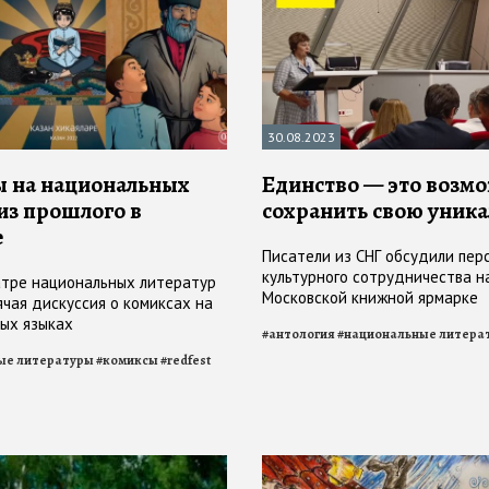
30.08.2023
 на национальных
Единство — это возм
 из прошлого в
сохранить свою уника
е
Писатели из СНГ обсудили пер
культурного сотрудничества н
атре национальных литератур
Московской книжной ярмарке
ячая дискуссия о комиксах на
ых языках
#
антология
#
национальные литера
ые литературы
#
комиксы
#
redfest