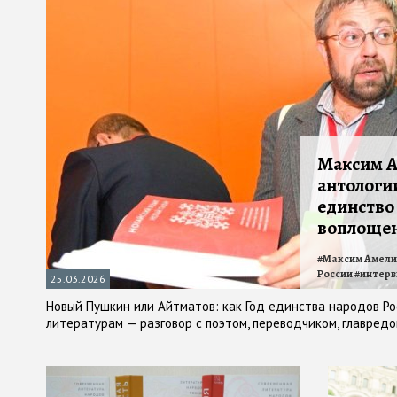
Максим А
антологии
единство
воплощен
#
Максим Амели
России
#
интерв
25.03.2026
Новый Пушкин или Айтматов: как Год единства народов Р
литературам — разговор с поэтом, переводчиком, главред
литература народов России»