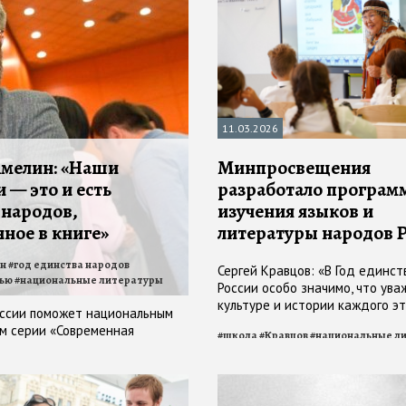
11.03.2026
мелин: «Наши
Минпросвещения
 — это и есть
разработало програм
 народов,
изучения языков и
ное в книге»
литературы народов 
н
#
год единства народов
Сергей Кравцов: «В Год единс
ью
#
национальные литературы
России особо значимо, что ува
культуре и истории каждого э
оссии поможет национальным
начинается с уважения к его я
ом серии «Современная
#
школа
#
Кравцов
#
национальные л