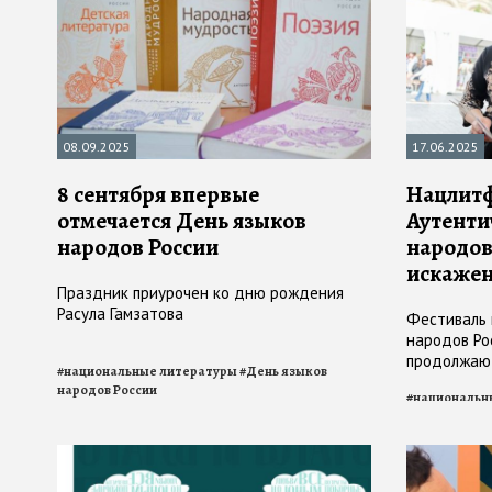
08.09.2025
17.06.2025
8 сентября впервые
Нацлитф
отмечается День языков
Аутенти
народов России
народов
искаже
Праздник приурочен ко дню рождения
Расула Гамзатова
Фестиваль 
народов Ро
продолжают
#
национальные литературы
#
День языков
журналов, н
народов России
#
национальн
интернет-п