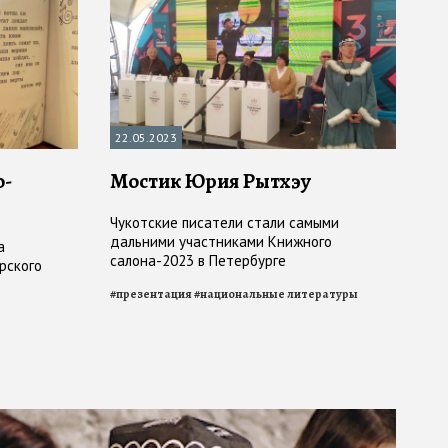
22.05.2023
о-
Мостик Юрия Рытхэу
Чукотские писатели стали самыми
дальними участниками Книжного
а
салона-2023 в Петербурге
рского
#
презентация
#
национальные литературы