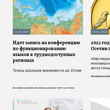
21.02.2023
19.01.2023
Идет запись на конференцию
2023 го
по функционированию
Осетии 
языков в труднодоступных
«Нартиада»
регионах
многоверси
автохтонны
Тезисы докладов принимаются до 10 мая
богатырях-
#
национальн
#
конференция
#
национальные литературы