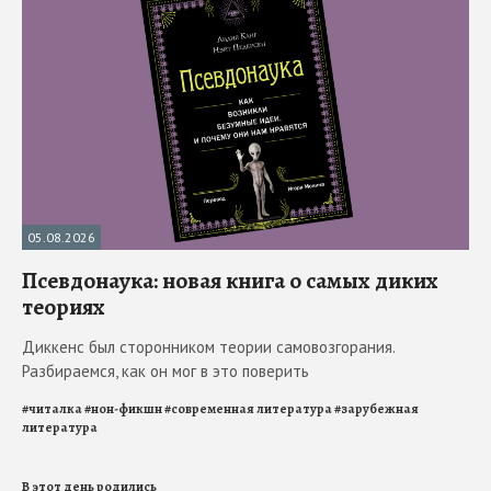
05.08.2026
Псевдонаука: новая книга о самых диких
теориях
Диккенс был сторонником теории самовозгорания.
Разбираемся, как он мог в это поверить
#
читалка
#
нон-фикшн
#
современная литература
#
зарубежная
литература
В этот день родились