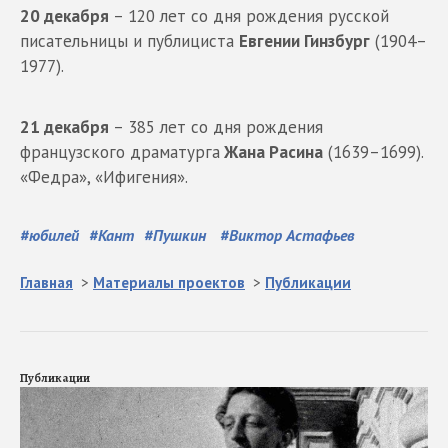
20 декабря
– 120 лет со дня рождения русской
писательницы и публициста
Евгении Гинзбург
(1904–
1977).
21 декабря
– 385 лет со дня рождения
французского драматурга
Жана Расина
(1639–1699).
«Федра», «Ифигения».
#
юбилей
#
Кант
#
Пушкин
#
Виктор Астафьев
Главная
>
Материалы проектов
>
Публикации
Публикации