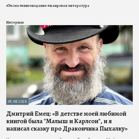
#
Эксмо
#
книгоиздание
#
жанровая литература
Интервью
05.08.2026
Дмитрий Емец: «В детстве моей любимой
книгой была "Малыш и Карлсон", и я
написал сказку про Дракончика Пыхалку»