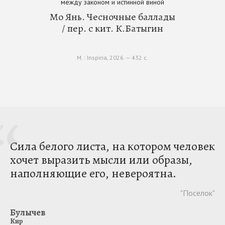
между законом и истинной виной
Мо Янь. Чесночные баллады
/ пер. с кит. К.Батыгин
М. : Inspiria, 2026. — 432 с.
Сила белого листа, на котором человек
хочет выразить мысли или образы,
наполняющие его, невероятна.
"Поселок"
Булычев
Кир