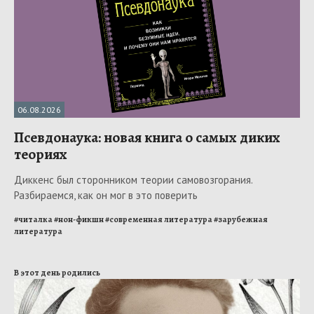
06.08.2026
Псевдонаука: новая книга о самых диких
теориях
Диккенс был сторонником теории самовозгорания.
Разбираемся, как он мог в это поверить
#
читалка
#
нон-фикшн
#
современная литература
#
зарубежная
литература
В этот день родились