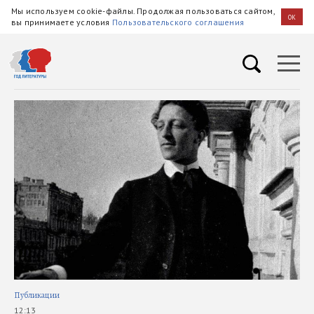
Мы используем cookie-файлы. Продолжая пользоваться сайтом,
OK
вы принимаете условия
Пользовательского соглашения
Публикации
В э
12:13
05.