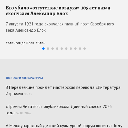
Его убило «отсутствие воздуха». 105 лет назад
Ma
скончался Александр Блок
Мо
7 августа 1921 года скончался главный поэт Серебряного
5 
века Александр Блок
вс
#
Александр Блок
#
Блок
#
М
НОВОСТИ ЛИТЕРАТУРЫ
В Переделкине пройдет мастерская перевода «Литература
Израиля»
13:35
«Премия Читателя» опубликовала Длинный список 2026
года
06.08.2026
V Международный детский культурный форум посвятят Году