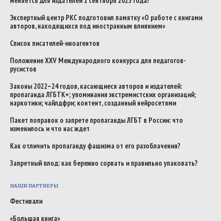
меняется для издателей 1 сентября 2025 года?
Экспертный центр РКС подготовил памятку «О работе с книгами
авторов, находящихся под иностранным влиянием»
Список писателей-иноагентов
Положение XXV Международного конкурса для педагогов-
русистов
Законы 2022–24 годов, касающиеся авторов и издателей:
пропаганда ЛГБТК+; упоминания экстремистских организаций;
наркотики; чайлдфри; контент, созданный нейросетями
Пакет поправок о запрете пропаганды ЛГБТ в России: что
изменилось и что нас ждет
Как отличить пропаганду фашизма от его разоблачения?
Запретный плод: как бережно сорвать и правильно упаковать?
НАШИ ПАРТНЕРЫ
Фестивали
«Большая книга»