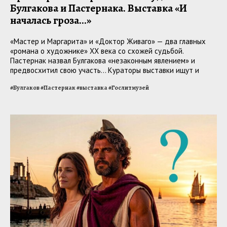
Булгакова и Пастернака. Выставка «И
началась гроза...»
«Мастер и Маргарита» и «Доктор Живаго» — два главных
«романа о художнике» ХХ века со схожей судьбой.
Пастернак назвал Булгакова «незаконным явлением» и
предвосхитил свою участь... Кураторы выставки ищут и
находят пересечения в прозе, стихах и жизни авторов
#
Булгаков
#
Пастернак
#
выставка
#
Гослитмузей