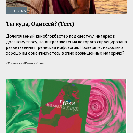
05.08.2026
Ты куда, Одиссей? (Тест)
Дологочаемый киноблокбастер подхлестнул интерес к
древнему эпосу, на хитросплетения которого спроецирована
разветвленная греческая мифология. Проверьте: насколько
хорошо вы ориентируетесь в этих возвышенных материях?
#
Одиссей
#
Гомер
#
тест