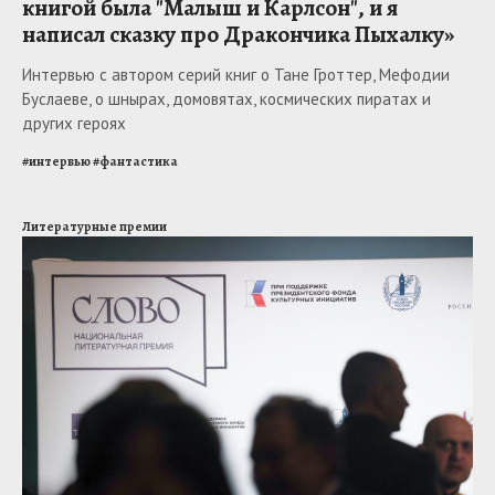
книгой была "Малыш и Карлсон", и я
написал сказку про Дракончика Пыхалку»
Интервью с автором серий книг о Тане Гроттер, Мефодии
Буслаеве, о шнырах, домовятах, космических пиратах и
других героях
#
интервью
#
фантастика
Литературные премии