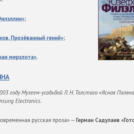
илэллин»
;
ков. Прозёванный гений»
;
ная мерзлота»
.
ЯНА
003 году Музеем-усадьбой Л. Н. Толстого «Ясная Поляна
sung Electronics.
овременная русская проза» —
Герман Садулаев «Гот