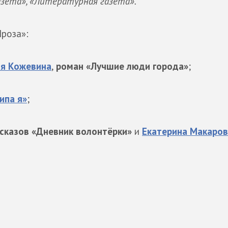
азета», «Литературная газета».
роза»:
я Кожевина
,
роман «Лучшие люди города»
;
ипа я»
;
ссказов «Дневник волонтёрки»
и
Екатерина Макаро