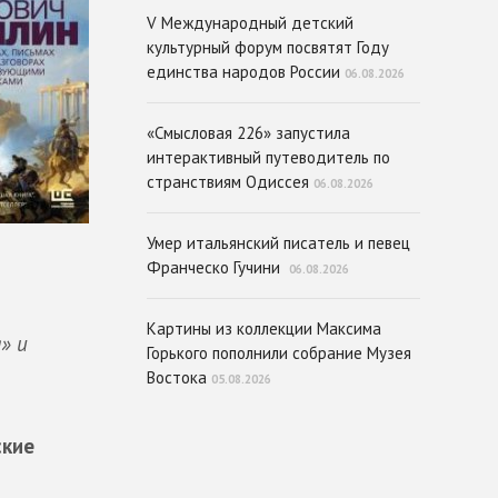
V Международный детский
культурный форум посвятят Году
единства народов России
06.08.2026
«Смысловая 226» запустила
интерактивный путеводитель по
странствиям Одиссея
06.08.2026
Умер итальянский писатель и певец
Франческо Гучини
06.08.2026
Картины из коллекции Максима
» и
Горького пополнили собрание Музея
Востока
05.08.2026
ские