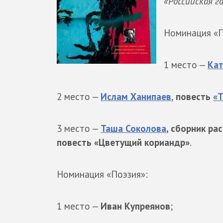
«Российская г
Номинация «П
1 место —
Кат
2 место —
Ислам Ханипаев
,
повесть
«Т
3 место —
Таша Соколова
, сборник ра
повесть «Цветущий кориандр»
.
Номинация «Поэзия»:
1 место —
Иван Купреянов
;