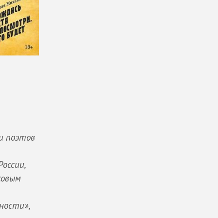
и поэтов
оссии,
совым
ности»,