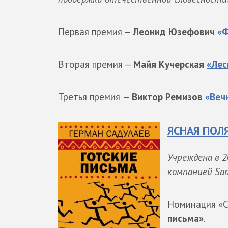
Первая премия —
Леонид Юзефович
«Ф
Вторая премия —
Майя Кучерская
«Лес
Третья премия
—
Виктор Ремизов
«Веч
ЯСНАЯ ПОЛ
Учреждена в 2
компанией Sam
Номинация «С
письма»
.