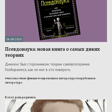
06.08.2026
Псевдонаука: новая книга о самых диких
теориях
Диккенс был сторонником теории самовозгорания.
Разбираемся, как он мог в это поверить
#
читалка
#
нон-фикшн
#
современная литература
#
зарубежная
литература
В этот день родились