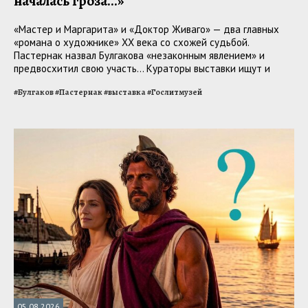
началась гроза...»
«Мастер и Маргарита» и «Доктор Живаго» — два главных
«романа о художнике» ХХ века со схожей судьбой.
Пастернак назвал Булгакова «незаконным явлением» и
предвосхитил свою участь... Кураторы выставки ищут и
находят пересечения в прозе, стихах и жизни авторов
#
Булгаков
#
Пастернак
#
выставка
#
Гослитмузей
05.08.2026