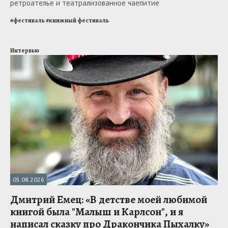
ретроателье и театрализованное чаепитие
#
фестиваль
#
книжный фестиваль
Интервью
05.08.2026
Дмитрий Емец: «В детстве моей любимой
книгой была "Малыш и Карлсон", и я
написал сказку про Дракончика Пыхалку»