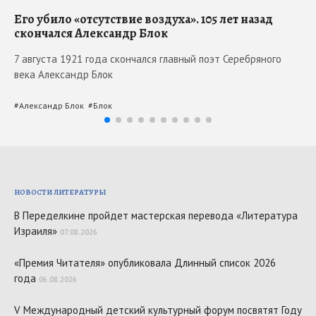
Его убило «отсутствие воздуха». 105 лет назад
Ma
скончался Александр Блок
Мо
7 августа 1921 года скончался главный поэт Серебряного
5 
века Александр Блок
вс
#
Александр Блок
#
Блок
#
М
НОВОСТИ ЛИТЕРАТУРЫ
В Переделкине пройдет мастерская перевода «Литература
Израиля»
07.08.2026
«Премия Читателя» опубликовала Длинный список 2026
года
06.08.2026
V Международный детский культурный форум посвятят Году