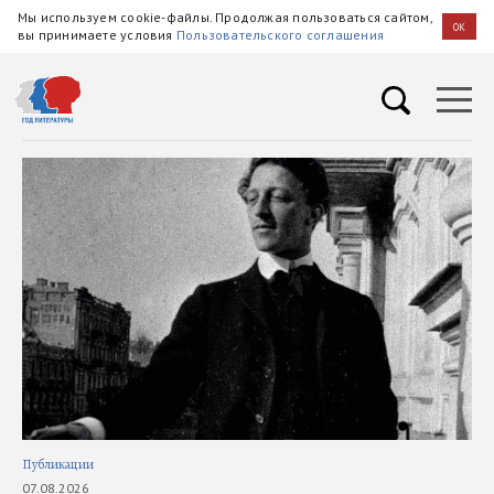
Мы используем cookie-файлы. Продолжая пользоваться сайтом,
OK
вы принимаете условия
Пользовательского соглашения
Публикации
В э
07.08.2026
05.